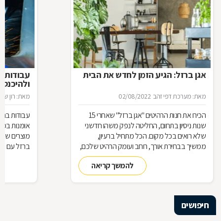
אגן ברזל: הגיע הזמן לחדש את הבית
עבודות ב
ולהיכנס 
מאת: מערכת דפי זהב
02/08/2022
מאת: רון שגב
הכירו את חנות הרהיטים ''אגן ברזל'' שאחרי 15
עבודות ברזל,
שנות ניסיון בתחום, החליטה לנפק משהו חדשני
אומנות בפנ
שלא רואים בכל מקום. הכל מתחיל ברעיון,
מוצרים שעשו
ממשיך בבחירת אורך, רוחב ועומק הרהיט שלכם,
ברזל עם חומ
ממשיך בייצור מקורי ממיטב חומרי הגלם ומסתיים
תחומים: ריהו
להמשך קריאה
ביצירת הפתרון המרשים והמעשי ביותר עבורכם
על אף היות
בעל יופי רב,
הגלם, על א
הלימודיות
חיפושים