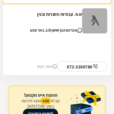
ש.פ. עבודות מסגרות ובנין
אברהם אבן שושן 133, באר שבע
072-3200780
מספר מקשר
הזמנת איש מקצוע?
קיבלת
מתנה לרכישה
50
₪
באתר ZAPSTORE
לפרטי ההטבה