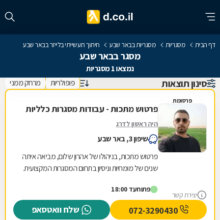
דף הבית
מסגריות
מסגריות בבאר שבע
חיתוך תעשייתי בלייזר בבאר שבע
מסגר בבאר שבע
נמצאו 1 מסגריות
סינון תוצאות
פופולריות
מרחק ממני
פרסומת
פרטוש מתכות - עבודות מסגרות כלליות
היה ראשון לדרג
שיפון 3, באר שבע
פרטוש מתכות, בניהולו של אהרון שלום, מביאה איתה
שנים של מומחיות וניסיון בתחום המסגרות המקצועית.
המחויבות שלנו למצוינות באה לידי ביטוי בכל...
פתוח
עד 18:00
יצירת קשר
שלח וואטסאפ
072-3290430