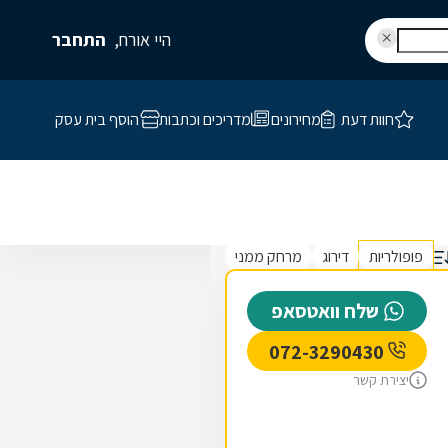
היי אורח,
התחבר
חוות דעת
מחירונים
מדריכים וכתבות
הוסף בית עסק
פופולריות
דירוג
מרחק ממני
שלח וואטסאפ
072-3290430
יצירת קשר