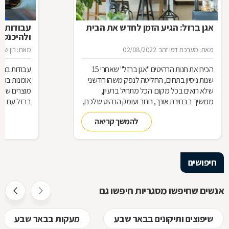
אגן ברזל: הגיע הזמן לחדש את הבית
עבודות ב
ולהיכנס 
מאת: מערכת דפי זהב
02/08/2022
מאת: רון שגב
הכירו את חנות הרהיטים ''אגן ברזל'' שאחרי 15
עבודות ברזל,
שנות ניסיון בתחום, החליטה לנפק משהו חדשני
אומנות בפנ
שלא רואים בכל מקום. הכל מתחיל ברעיון,
מוצרים שעשו
ממשיך בבחירת אורך, רוחב ועומק הרהיט שלכם,
ברזל עם חומ
ממשיך בייצור מקורי ממיטב חומרי הגלם ומסתיים
תחומים: ריהו
להמשך קריאה
ביצירת הפתרון המרשים והמעשי ביותר עבורכם
על אף היות
בעל יופי רב,
הגלם, על א
הלימודיות
חיפושים
אנשים שחיפשו מסגריות חיפשו גם
שיפוצים ותיקונים בבאר שבע
מעקות בבאר שבע