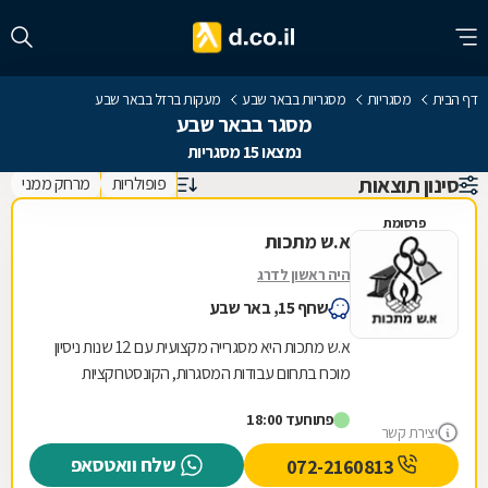
דף הבית
מסגריות
מסגריות בבאר שבע
מעקות ברזל בבאר שבע
מסגר בבאר שבע
נמצאו 15 מסגריות
סינון תוצאות
פופולריות
מרחק ממני
פרסומת
א.ש מתכות
היה ראשון לדרג
שחף 15, באר שבע
א.ש מתכות היא מסגרייה מקצועית עם 12 שנות ניסיון
מוכח בתחום עבודות המסגרות, הקונסטרוקציות
והמבנים הקלים. אנו מתמחים באומנות הברזל
פתוח
עד 18:00
והאלומיניום...
יצירת קשר
שלח וואטסאפ
072-2160813