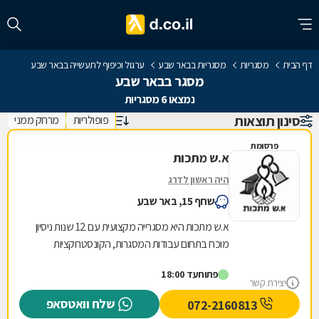
דף הבית
מסגריות
מסגריות בבאר שבע
ערגול וכיפוף לתעשייה בבאר שבע
מסגר בבאר שבע
נמצאו 6 מסגריות
סינון תוצאות
פופולריות
מרחק ממני
פרסומת
א.ש מתכות
היה ראשון לדרג
שחף 15, באר שבע
א.ש מתכות היא מסגרייה מקצועית עם 12 שנות ניסיון
מוכח בתחום עבודות המסגרות, הקונסטרוקציות
והמבנים הקלים. אנו מתמחים באומנות הברזל
פתוח
עד 18:00
והאלומיניום...
יצירת קשר
שלח וואטסאפ
072-2160813