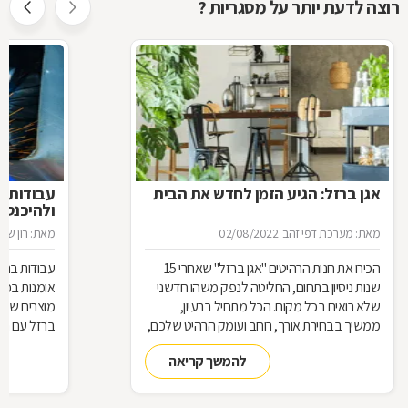
רוצה לדעת יותר על מסגריות ?
אגן ברזל: הגיע הזמן לחדש את הבית
עבודות ב
ולהיכנס 
מאת: מערכת דפי זהב
02/08/2022
מאת: רון שגב
הכירו את חנות הרהיטים ''אגן ברזל'' שאחרי 15
עבודות ברזל,
שנות ניסיון בתחום, החליטה לנפק משהו חדשני
אומנות בפנ
שלא רואים בכל מקום. הכל מתחיל ברעיון,
מוצרים שעשו
ממשיך בבחירת אורך, רוחב ועומק הרהיט שלכם,
ברזל עם חומ
ממשיך בייצור מקורי ממיטב חומרי הגלם ומסתיים
תחומים: ריהו
להמשך קריאה
ביצירת הפתרון המרשים והמעשי ביותר עבורכם
על אף היות
בעל יופי רב,
הגלם, על א