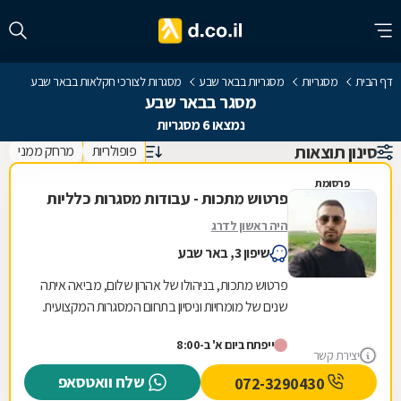
דף הבית
מסגריות
מסגריות בבאר שבע
מסגרות לצורכי חקלאות בבאר שבע
מסגר בבאר שבע
נמצאו 6 מסגריות
סינון תוצאות
פופולריות
מרחק ממני
פרסומת
פרטוש מתכות - עבודות מסגרות כלליות
היה ראשון לדרג
שיפון 3, באר שבע
פרטוש מתכות, בניהולו של אהרון שלום, מביאה איתה
שנים של מומחיות וניסיון בתחום המסגרות המקצועית.
המחויבות שלנו למצוינות באה לידי ביטוי בכל...
ייפתח ביום א' ב-8:00
יצירת קשר
שלח וואטסאפ
072-3290430