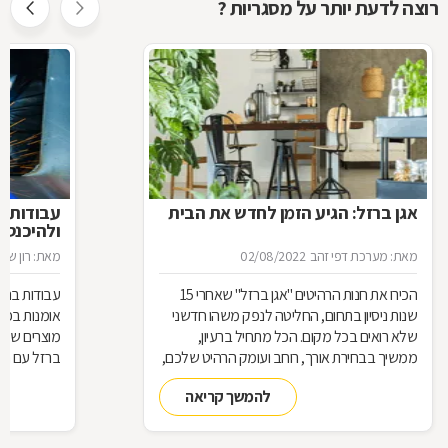
רוצה לדעת יותר על מסגריות ?
אגן ברזל: הגיע הזמן לחדש את הבית
עבודות ב
ולהיכנס 
מאת: מערכת דפי זהב
02/08/2022
מאת: רון שגב
הכירו את חנות הרהיטים ''אגן ברזל'' שאחרי 15
עבודות ברזל,
שנות ניסיון בתחום, החליטה לנפק משהו חדשני
אומנות בפנ
שלא רואים בכל מקום. הכל מתחיל ברעיון,
מוצרים שעשו
ממשיך בבחירת אורך, רוחב ועומק הרהיט שלכם,
ברזל עם חומ
ממשיך בייצור מקורי ממיטב חומרי הגלם ומסתיים
תחומים: ריהו
להמשך קריאה
ביצירת הפתרון המרשים והמעשי ביותר עבורכם
על אף היות
בעל יופי רב,
הגלם, על א