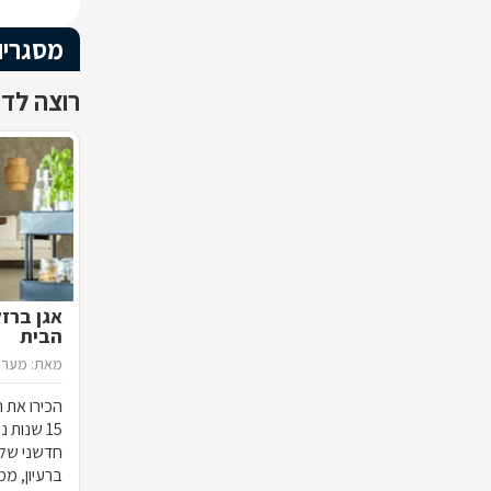
מסגריו
רוצה לדע
אגן ברז
הבית
מאת: מערכ
הכירו את ח
15 שנות
חדשני שלא
ברעיון, ממ