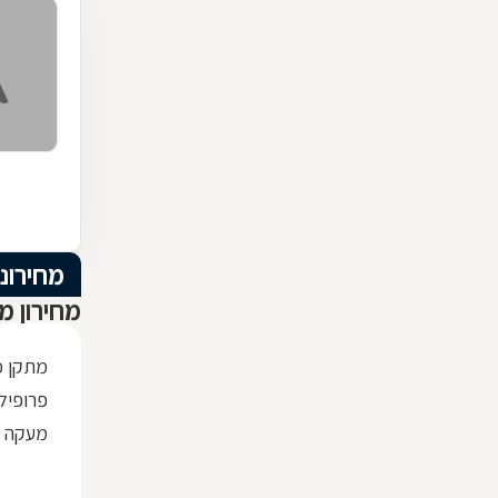
מחירוני
מחירון מ
מתקן כ
פרופיל ברזל x30
מעקה ז