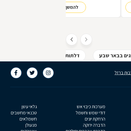
הופך אותה לראויה?
להמשך קריאה
,
ת
גים בבאר שבע
דלתות ודלתות ביטחון בבאר שבע
בות ברזל
מערכות כיבוי אש
גלאי עשן
דודי שמש וחשמל
טכנאי מחשבים
הרחקת יונים
חשמלאים
הדברה ירוקה
מנעולן