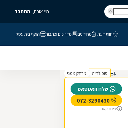
היי אורח,
התחבר
חוות דעת
מחירונים
מדריכים וכתבות
הוסף בית עסק
פופולריות
מרחק ממני
שלח וואטסאפ
072-3290430
יצירת קשר