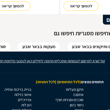
ם, ממשיך בייצור מקורי ממיטב
חומרים אחרים, וזאת במגוון רחב של
להמשך קריאה
להמשך קריאה
 ומסתיים ביצירת הפתרון
תחומים: ריהוט, מוצרי נוי, סורגים, שערים
מעשי ביותר עבורכם
ועוד-ועוד. על אף היותו חומר גס ומחוספס
הברזל נחשב בעל יופי רב, ובעל יתרונות
ם
רבים. על מאפייני חומר הגלם, על אנשי
המקצוע בתחום ועל האפשרויות הלימודיו
יפשו מסגריות חיפשו גם
 ותיקונים בבאר שבע
מעקות בבאר שבע
סור
קול קורא לפרסום לעמותות שתכליתן תרומה לחיילים ו/או לנפגעי מלחמת חר
תחומים נפוצים
(לכל התחומים)
(לכל התגיות)
תיקון מעליות
בניית בריכות שחייה
אחסנה
איתור נזילות
סוככים וסגירות חורף
אדריכלים
ניסור בטון
הובלות