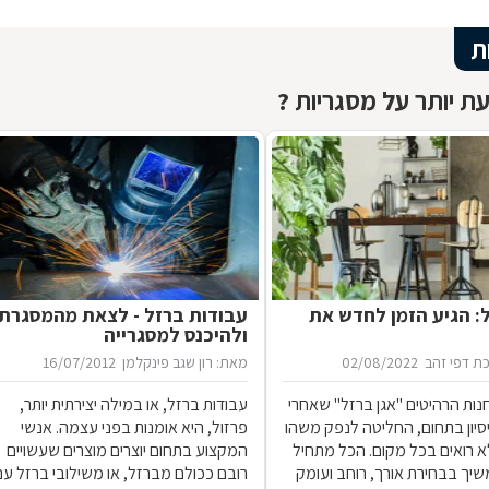
ת
ת יותר על מסגריות ?
ל: הגיע הזמן לחדש את
עבודות ברזל - לצאת מהמסגרת
ולהיכנס למסגרייה
ת דפי זהב
02/08/2022
מאת: רון שגב פינקלמן
16/07/2012
נות הרהיטים ''אגן ברזל'' שאחרי
עבודות ברזל, או במילה יצירתית יותר,
 ניסיון בתחום, החליטה לנפק משהו
פרזול, היא אומנות בפני עצמה. אנשי
 רואים בכל מקום. הכל מתחיל
המקצוע בתחום יוצרים מוצרים שעשויים
שיך בבחירת אורך, רוחב ועומק
רובם ככולם מברזל, או משילובי ברזל עם