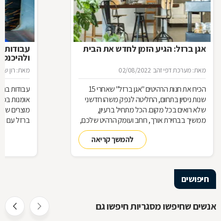
אגן ברזל: הגיע הזמן לחדש את הבית
עבודות ב
ולהיכנס 
מאת: מערכת דפי זהב
02/08/2022
מאת: רון שגב
הכירו את חנות הרהיטים ''אגן ברזל'' שאחרי 15
עבודות ברזל,
שנות ניסיון בתחום, החליטה לנפק משהו חדשני
אומנות בפנ
שלא רואים בכל מקום. הכל מתחיל ברעיון,
מוצרים שעשו
ממשיך בבחירת אורך, רוחב ועומק הרהיט שלכם,
ברזל עם חומ
ממשיך בייצור מקורי ממיטב חומרי הגלם ומסתיים
תחומים: ריהו
להמשך קריאה
ביצירת הפתרון המרשים והמעשי ביותר עבורכם
על אף היות
בעל יופי רב,
הגלם, על א
הלימודיות
חיפושים
אנשים שחיפשו מסגריות חיפשו גם