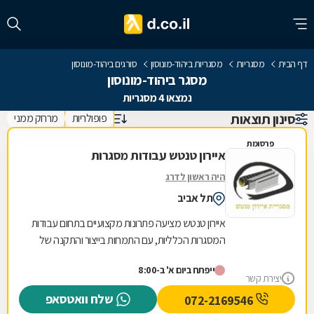
דף הבית
מסגריות
מסגריות ביהוד-מונוסון
סורגים ביהוד-מונוסון
מסגר ביהוד-מונוסון
נמצאו 4 מסגריות
סינון תוצאות
פופולריות
מרחק ממני
פרסומת
איירון טנטש עבודות מסגרות
היה ראשון לדרג
תל אביב
איירון טנטש מציעה פתרונות מקצועיים בתחום עבודות
המסגרות הכלליות, עם התמחות בייצור והתקנה של
מגוון רחב של מוצרי מתכת לבית ולעסק. העסק
ייפתח ביום א' ב-8:00
מתמחה...
יצירת קשר
שלח וואטסאפ
072-2169546