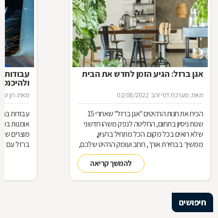
אגן ברזל: הגיע הזמן לחדש את הבית
עבודות ב
ולהיכנס 
מאת: מערכת דפי זהב
02/08/2022
מאת: רון שגב
הכירו את חנות הרהיטים ''אגן ברזל'' שאחרי 15
עבודות ברזל,
שנות ניסיון בתחום, החליטה לנפק משהו חדשני
אומנות בפנ
שלא רואים בכל מקום. הכל מתחיל ברעיון,
מוצרים שעשו
ממשיך בבחירת אורך, רוחב ועומק הרהיט שלכם,
ברזל עם חומ
ממשיך בייצור מקורי ממיטב חומרי הגלם ומסתיים
תחומים: ריהו
להמשך קריאה
ביצירת הפתרון המרשים והמעשי ביותר עבורכם
על אף היות
בעל יופי רב,
הגלם, על א
הלימודיות
חיפושים