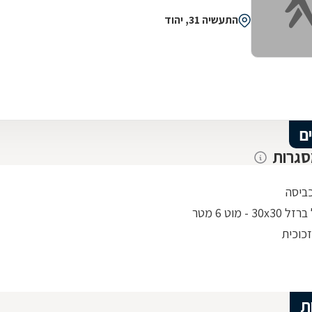
התעשיה 31, יהוד
ם
סגרות
ביסה
30 - מוט 6 מטר
כוכית
ת