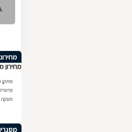
מחירוני
מחירון מ
מתקן כ
פרופיל ברזל x30
מעקה ז
מסגריו