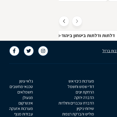
ת
דלתות ודלתות ביטחון ביהוד-מונוסון
הרכבת תריסים וח
בות ברזל
מערכות כיבוי אש
גלאי עשן
דודי שמש וחשמל
טכנאי מחשבים
הרחקת יונים
חשמלאים
הדברה ירוקה
מנעולן
הדברת עכברים וחולדות
אינטרקום
שירותי ניקיון
מערכות אזעקה
פוליש והברקת רצפות
עבודות מנוף