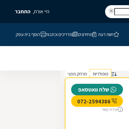
היי אורח,
התחבר
חוות דעת
מחירונים
מדריכים וכתבות
הוסף בית עסק
פופולריות
מרחק ממני
שלח וואטסאפ
072-2594386
יצירת קשר