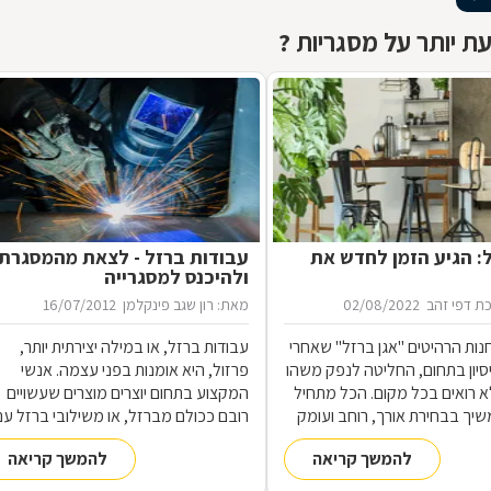
ת יותר על מסגריות ?
ל: הגיע הזמן לחדש את
עבודות ברזל - לצאת מהמסגרת
ולהיכנס למסגרייה
ת דפי זהב
02/08/2022
מאת: רון שגב פינקלמן
16/07/2012
נות הרהיטים ''אגן ברזל'' שאחרי
עבודות ברזל, או במילה יצירתית יותר,
 ניסיון בתחום, החליטה לנפק משהו
פרזול, היא אומנות בפני עצמה. אנשי
 רואים בכל מקום. הכל מתחיל
המקצוע בתחום יוצרים מוצרים שעשויים
שיך בבחירת אורך, רוחב ועומק
רובם ככולם מברזל, או משילובי ברזל עם
ם, ממשיך בייצור מקורי ממיטב
חומרים אחרים, וזאת במגוון רחב של
להמשך קריאה
להמשך קריאה
 ומסתיים ביצירת הפתרון
תחומים: ריהוט, מוצרי נוי, סורגים, שערים
מעשי ביותר עבורכם
ועוד-ועוד. על אף היותו חומר גס ומחוספס