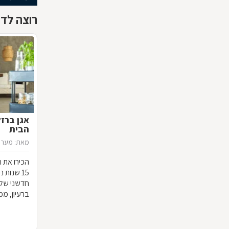
רוצה לדע
אגן ברז
הבית
מאת: מערכ
הכירו את ח
15 שנות
חדשני שלא
ברעיון, ממ
הרהיט שלכ
חומרי הגלם
המרשים וה