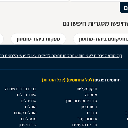
הברזל נחשב בעל יופי רב, ובעל יתרונות
ם
רבים. על מאפייני חומר הגלם, על אנשי
המקצוע בתחום ועל האפשרויות הלימודיו
יפשו מסגריות חיפשו גם
 ותיקונים ביהוד-מונוסון
מעקות ביהוד-מונוסון
קול קורא לפרסום לעמותות שתכליתן תרומה לחיילים ו/או לנפגעי מלחמת חר
תחומים נפוצים
(לכל התחומים)
(לכל התגיות)
תיקון מעליות
בניית בריכות שחייה
אחסנה
איתור נזילות
סוככים וסגירות חורף
אדריכלים
ניסור בטון
הובלות
ב
ביובית
הובלות קטנות
עבודות עפר
מנעולנים
פריצת מנעולים
שירותי גינון