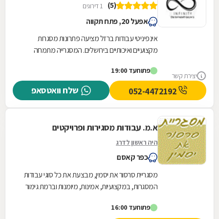
(5)
1 דירוגים
אפעל 20, פתח תקווה
אינפיניטי עבודות ברזל מציעה פתרונות מסגרות
מקצועיים ואיכותיים בירושלים. המסגרייה מתמחה
בתכנון, ייצור והתקנה של גדרות וסורגים המותאמים...
פתוח
עד 19:00
יצירת קשר
שלח וואטסאפ
052-4472192
א.מ. עבודות מסגירות ופרויקטים
היה ראשון לדרג
כפר קאסם
מסגריית סרסור את יסמין, מבצעת את כל סוגי עבודות
המסגרות, במקצועיות, אמינות, מיומנות וברמת גימור
גבוהה במיוחד. המסגרייה מייצרת, מתקינה ומתקנת...
פתוח
עד 16:00