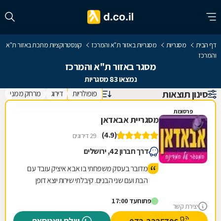
דף הבית
מסגריות
מסגריות באזור ת"א והמרכז
קונסטרוקציות מתכת באזור ת"א
והמרכז
מסגר באזור ת"א והמרכז
נמצאו 83 מסגריות
סינון תוצאות
פופולריות
דירוג
מרחק ממני
פרסומת
מסגריית אבאדאן
(4.9)
29 דירוגים
דרך חברון 42, ירושלים
מדובר בעסק משפחתי בו אבא איציק עובד עם
הבת ועם שני הבנים. קיבלתי שירות יוצא דופן
לרבות תה שהכין לי איציק בעצמו. הכינו לי במקום
פתוח
עד 17:00
תוך חצי שעה מוצר שביקשתי וזאת ממש בזול.
יצירת קשר
טיב המוצר מעולה. כמו כן ביקרתי בחנות שלהם
שלח וואטסאפ