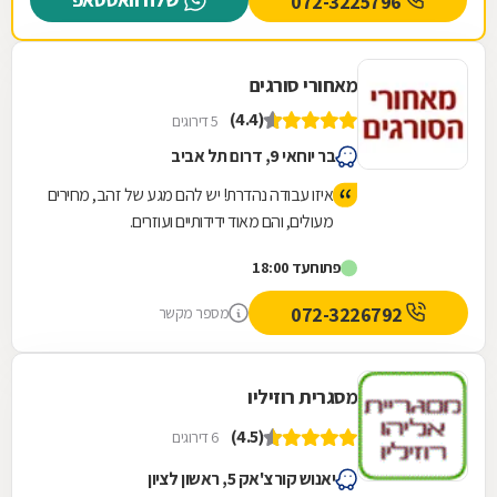
072-3225796
עם מבחר ענק של רהיטי גן ועוד המון דברים
חיוניים. החנות נמצצת ברחוב הרכב 46.
מאחורי סורגים
(4.4)
5 דירוגים
בר יוחאי 9, דרום תל אביב
איזו עבודה נהדרת! יש להם מגע של זהב, מחירים
מעולים, והם מאוד ידידותיים ועוזרים.
פתוח
עד 18:00
072-3226792
מספר מקשר
מסגרית רוזיליו
(4.5)
6 דירוגים
יאנוש קורצ'אק 5, ראשון לציון