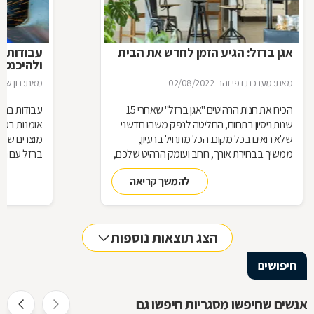
אגן ברזל: הגיע הזמן לחדש את הבית
עבודות ב
ולהיכנס 
מאת: מערכת דפי זהב
02/08/2022
מאת: רון שגב
הכירו את חנות הרהיטים ''אגן ברזל'' שאחרי 15
עבודות ברזל,
שנות ניסיון בתחום, החליטה לנפק משהו חדשני
אומנות בפנ
שלא רואים בכל מקום. הכל מתחיל ברעיון,
מוצרים שעשו
ממשיך בבחירת אורך, רוחב ועומק הרהיט שלכם,
ברזל עם חומ
ממשיך בייצור מקורי ממיטב חומרי הגלם ומסתיים
תחומים: ריהו
להמשך קריאה
ביצירת הפתרון המרשים והמעשי ביותר עבורכם
על אף היות
בעל יופי רב,
הגלם, על א
הלימודיות
הצג תוצאות נוספות
חיפושים
אנשים שחיפשו מסגריות חיפשו גם