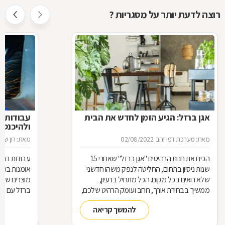
רוצה לדעת יותר על מסגריות ?
אגן ברזל: הגיע הזמן לחדש את הבית
עבודות ב
ולהיכנס 
מאת: מערכת דפי זהב
02/08/2022
מאת: רון שגב
הכירו את חנות הרהיטים ''אגן ברזל'' שאחרי 15
עבודות ברזל,
שנות ניסיון בתחום, החליטה לנפק משהו חדשני
אומנות בפנ
שלא רואים בכל מקום. הכל מתחיל ברעיון,
מוצרים שעשו
ממשיך בבחירת אורך, רוחב ועומק הרהיט שלכם,
ברזל עם חומ
ממשיך בייצור מקורי ממיטב חומרי הגלם ומסתיים
תחומים: ריהו
להמשך קריאה
ביצירת הפתרון המרשים והמעשי ביותר עבורכם
על אף היות
בעל יופי רב,