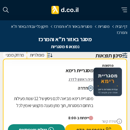
דף הבית
מסגריות
מסגריות באזור ת"א והמרכז
תיקון כלי עבודה באזור ת"א
והמרכז
מסגר באזור ת"א והמרכז
נמצאו 6 מסגריות
סינון תוצאות
פופולריות
מרחק ממני
פרסומת
מסגריית רימא
היה ראשון לדרג
חדרה
מסגריית רימא מביאה לכם ניסיון של 12 שנות פעילות
בתחום המסגרות, תוך מתן מענה מקצועי ואמין לכל
צורכי המתכת של לקוחותיה. הניסיון הרב שנצבר...
ייפתח ב-8:00
יצירת קשר
שלח וואטסאפ