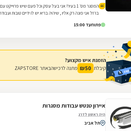
המסגר מס׳ 1 בעיר! אני בעל עסק וכל פעם שיש פרוייקט עם
ברזל אני פונה רק אליו , שיהיה בריא יש לו ידיים טובות ועבודה
מקצועית! עבודה שלוקחת לאחרים הרבה זמן אצלו קיבלתי
פתוח
עד 15:00
במהירות והכל במחיר טוב ששווה לעבודה שנעשית תודה
ובהצלחה חבר
הזמנת איש מקצוע?
₪
50
קיבלת
מתנה לרכישה
באתר ZAPSTORE
איירון טנטש עבודות מסגרות
היה ראשון לדרג
תל אביב