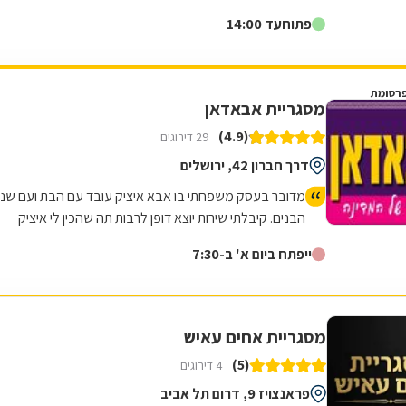
לקוחותיה. הניסיון הרב שנצבר...
פתוח
עד 14:00
רסומת
מסגריית אבאדאן
(4.9)
29 דירוגים
דרך חברון 42, ירושלים
מדובר בעסק משפחתי בו אבא איציק עובד עם הבת ועם שני
הבנים. קיבלתי שירות יוצא דופן לרבות תה שהכין לי איציק
בעצמו. הכינו לי במקום תוך חצי שעה מוצר שביקשתי וזאת
ייפתח ביום א' ב-7:30
ממש בזול. טיב המוצר מעולה. כמו כן ביקרתי בחנות שלהם
עם מבחר ענק של רהיטי גן ועוד המון דברים חיוניים. החנות
נמצצת ברחוב הרכב 46.
מסגריית אחים עאיש
(5)
4 דירוגים
פראנצויז 9, דרום תל אביב