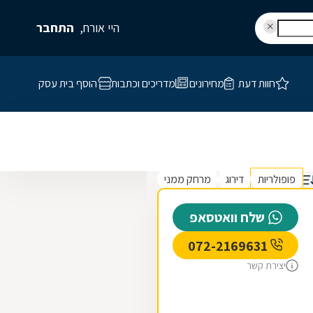
היי אורח,
התחבר
חוות דעת
מחירונים
מדריכים וכתבות
הוסף בית עסק
פופולריות
דירוג
מרחק ממני
שלח וואטסאפ
072-2169631
יצירת קשר