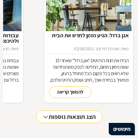
אגן ברזל: הגיע הזמן לחדש את הבית
עבודות ב
ולהיכנס 
מאת: מערכת דפי זהב
02/08/2022
מאת: רון שגב
הכירו את חנות הרהיטים ''אגן ברזל'' שאחרי 15
עבודות ברזל,
שנות ניסיון בתחום, החליטה לנפק משהו חדשני
אומנות בפנ
שלא רואים בכל מקום. הכל מתחיל ברעיון,
מוצרים שעשו
ממשיך בבחירת אורך, רוחב ועומק הרהיט שלכם,
ברזל עם חומ
ממשיך בייצור מקורי ממיטב חומרי הגלם ומסתיים
תחומים: ריהו
להמשך קריאה
ביצירת הפתרון המרשים והמעשי ביותר עבורכם
על אף היות
בעל יופי רב,
הגלם, על א
הלימודיות
הצג תוצאות נוספות
חיפושים