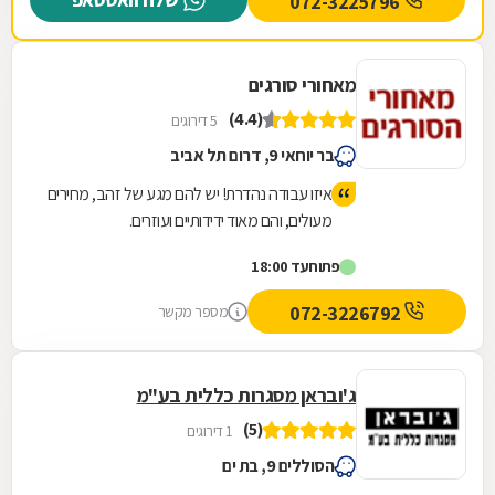
072-3225796
עם מבחר ענק של רהיטי גן ועוד המון דברים
חיוניים. החנות נמצצת ברחוב הרכב 46.
מאחורי סורגים
(4.4)
5 דירוגים
בר יוחאי 9, דרום תל אביב
איזו עבודה נהדרת! יש להם מגע של זהב, מחירים
מעולים, והם מאוד ידידותיים ועוזרים.
פתוח
עד 18:00
072-3226792
מספר מקשר
ג'ובראן מסגרות כללית בע"מ
(5)
1 דירוגים
הסוללים 9, בת ים