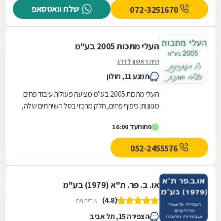
שלח וואטסאפ
072-3251670
העלי מתכות 2005 בע"מ
היה ראשון לדרג
תמנע 11, חולון
העלי מתכות 2005 בע''מ מציעה פעולות עיבוד פחים
מגוונות: כיפוף פחים, חלק מרכזי בסל השירותים שלה,
נעשה באמצעות מכונות ממוחשבות, עד לעובי של
פתוח
עד 16:00
20...
052-2455576
או. ב. פר. ת"א (1979) בע"מ
(4.8)
8 דירוגים
הצפירה 15, תל אביב