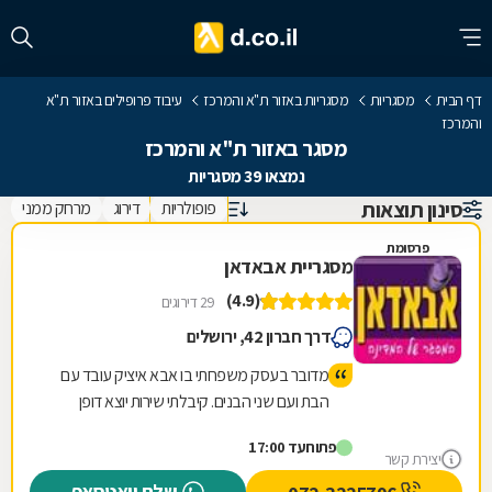
דף הבית
מסגריות
מסגריות באזור ת"א והמרכז
עיבוד פרופילים באזור ת"א
והמרכז
מסגר באזור ת"א והמרכז
נמצאו 39 מסגריות
סינון תוצאות
פופולריות
דירוג
מרחק ממני
פרסומת
מסגריית אבאדאן
(4.9)
29 דירוגים
דרך חברון 42, ירושלים
מדובר בעסק משפחתי בו אבא איציק עובד עם
הבת ועם שני הבנים. קיבלתי שירות יוצא דופן
לרבות תה שהכין לי איציק בעצמו. הכינו לי במקום
פתוח
עד 17:00
תוך חצי שעה מוצר שביקשתי וזאת ממש בזול.
יצירת קשר
טיב המוצר מעולה. כמו כן ביקרתי בחנות שלהם
שלח וואטסאפ