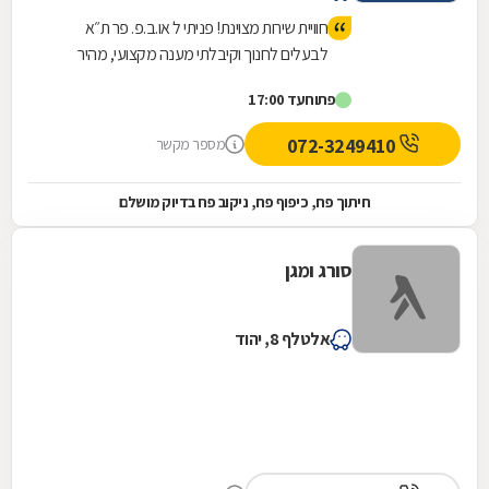
חוויית שירות מצוינת! פניתי ל או.ב.פ. פר ת״א
לבעלים לחנוך וקיבלתי מענה מקצועי, מהיר
ואדיב. המוצרים איכותיים מאוד, עומדים
פתוח
עד 17:00
בסטנדרטים גבוהים, וההתאמה לצרכים שלי
הייתה מדויקת. הצוות סבלני, זמין ומסביר פנים
072-3249410
מספר מקשר
לאורך כל התהליך. בהחלט מקום שאפשר
לסמוך עליו – ממליץ בחום!
חיתוך פח, כיפוף פח, ניקוב פח בדיוק מושלם
סורג ומגן
אלטלף 8, יהוד