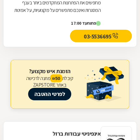
מחפשים את הפתרונות המתקדמים ביותר בענף
המסגרות ואינכם מתפשרים על מקצועיות, על אמינות
ועל רמת גימור מוקפדת? ג'ובראן מסגרות כללית
פתוח
עד 17:00
בע"מ...
03-5536695
הזמנת איש מקצוע?
קיבלת
מתנה לרכישה
50
₪
באתר ZAPSTORE
לפרטי ההטבה
אינפיניטי עבודות ברזל