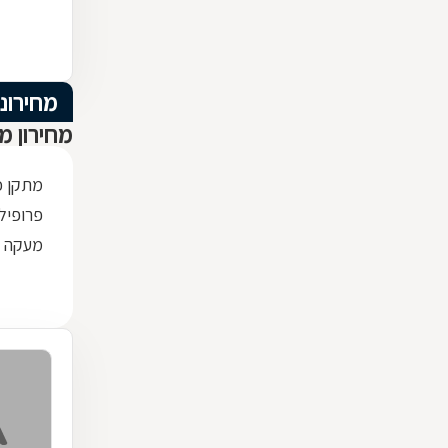
מחירוני
מחירון מ
מתקן כ
פרופיל ברזל x30
מעקה ז