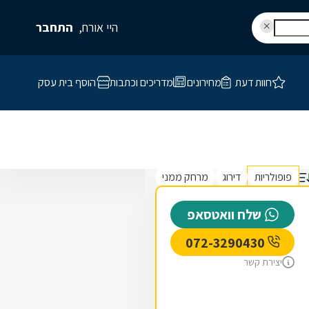
היי אורח,
התחבר
חוות דעת
מחירונים
מדריכים וכתבות
הוסף בית עסק
פופולריות
דירוג
מרחק ממני
שלח וואטסאפ
072-3290430
יצירת קשר