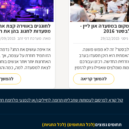
קום במסעדה און ליין -
לחוגגים באווירה קצת אח
טר 2016
מסעדות לחגוג בהן את ר
ניסני
29/12/2015
מאת: מערכת דפי זהב
/09/2015
ילבסטר? זה לא ממש משנה.
אז איפה עושים את החג? נדמה
מתית היא היכן תסעדו בערב
הזו תמיד חוזרת על עצמה, אך 
רחית החדשה. רכזנו עבורכם
האחרונות יותר ויותר אנשים בוח
ת מומלצים שאפילו ניתן להזמין
לצאת למסעדה. למה, כמה והא
ם און ליין
התשובות בכתבה.
להמשך קריאה
להמשך 
קול קורא לפרסום לעמותות שתכליתן תרומה לחיילים ו/או לנפגעי מלחמת חר
תחומים נפוצים
(לכל התחומים)
(לכל התגיות)