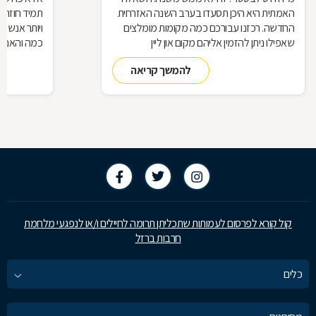
האמתית היא היכן תסעדו בערב השנה האזרחית
תמיד חוזרת
החדשה. רכזנו עבורכם כמה מקומות מומלצים
ויותר אנשי
שאפילו ניתן להזמין אליהם מקום און ליין
כמה והאם כ
להמשך קריאה
קול קורא לפרסום לעמותות שתכליתן תרומה לחיילים ו/או לנפגעי מלחמת
חרבות ברזל
כלים