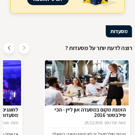
מסעדות
רוצה לדעת יותר על מסעדות ?
הזמנת מקום במסעדה און ליין - הכי
לחוגגים 
סילבסטר 2016
מסעדות ל
מאת: יובל ניסני
29/12/2015
מאת: מערכת 
מי היה סילבסטר? זה לא ממש משנה. השאלה
אז איפה עו