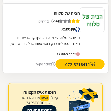
הבית של סלווה
(2.4)
2 דירוגים
עין נקובא
הבית של סלווה היא מסעדה בעין נקובא השוכנת
באזור פסטורלי וירקרק. בואו לטעום אוכל ערבי אותנטי,
כמו ממולאים ומקלובה מכבש או מעוף, שלל
ייפתח ב-12:00
סלטים...
072-3218414
מספר מקשר
הזמנת איש מקצוע?
קיבלת
מתנה לרכישה
50
₪
באתר ZAPSTORE
לפרטי ההטבה