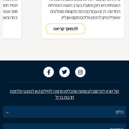
האמתית היא היכן תסעדו בערב השנה האזרחית
תמיד חוזרת
החדשה. רכזנו עבורכם כמה מקומות מומלצים
ויותר אנשי
שאפילו ניתן להזמין אליהם מקום און ליין
כמה והאם כ
להמשך קריאה
קול קורא לפרסום לעמותות שתכליתן תרומה לחיילים ו/או לנפגעי מלחמת
חרבות ברזל
כלים