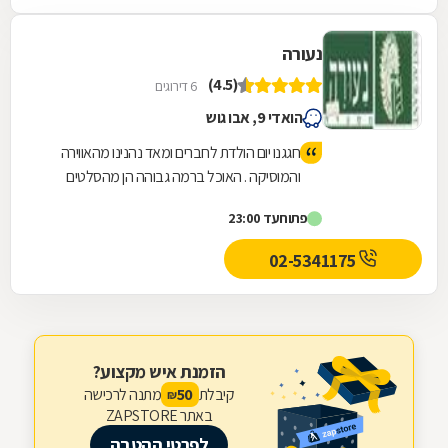
נעורה
(4.5)
6 דירוגים
הואדי 9, אבו גוש
חגגנו יום הולדת לחברים ומאד נהנינו מהאווירה
והמוסיקה . האוכל ברמה גבוהה הן מהסלטים
הטעימים והן מהתבשילים המיוחדים וגם
פתוח
עד 23:00
השיפודים העסקיים היטב ומכל הלב . נחזור
02-5341175
הזמנת איש מקצוע?
קיבלת
מתנה לרכישה
50
₪
באתר ZAPSTORE
לפרטי ההטבה