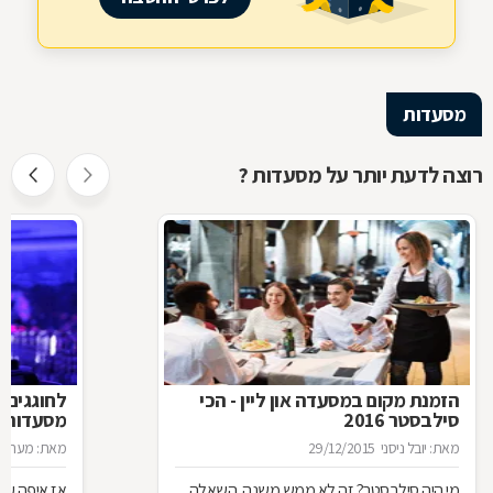
מסעדות
רוצה לדעת יותר על מסעדות ?
הזמנת מקום במסעדה און ליין - הכי
לחוגגים 
סילבסטר 2016
מסעדות ל
מאת: יובל ניסני
29/12/2015
מאת: מערכת 
מי היה סילבסטר? זה לא ממש משנה. השאלה
אז איפה עו