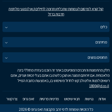
קול קורא לפרסום לעמותות שתכליתן תרומה לחיילים ו/או לנפגעי מלחמת
חרבות ברזל
כלים
מחירונים
תחומים נפוצים
חלק מהתמונות והתכנים המופיעים באתר זה הוכנו בעזרת מחוללי בינה
מלאכותית. אם זיהיתם תמונה או תוכן כלשהו בו אתם בעלי זכויות יוצרים, אתם
רשאים לפנות אלינו ולבקש לחדול משימוש בו, באמצעות כתובת המייל
1800@d.co.il
אודות
נגישות
תנאי שימוש
מדיניות פרטיות
זאפ גרופ
צרו קשר
כל הזכויות שמורות לדפי זהב מקבוצת זאפ גרופ © 2026