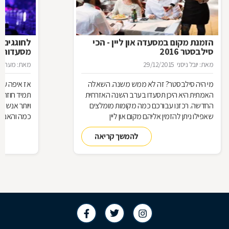
הזמנת מקום במסעדה און ליין - הכי
לחוגגים 
סילבסטר 2016
מסעדות ל
מאת: יובל ניסני
29/12/2015
מאת: מערכת 
מי היה סילבסטר? זה לא ממש משנה. השאלה
אז איפה עו
האמתית היא היכן תסעדו בערב השנה האזרחית
תמיד חוזרת
החדשה. רכזנו עבורכם כמה מקומות מומלצים
ויותר אנשי
שאפילו ניתן להזמין אליהם מקום און ליין
כמה והאם כ
להמשך קריאה