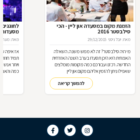
הזמנת מקום במסעדה און ליין - הכי
לחוגגים 
סילבסטר 2016
מסעדות ל
מאת: יובל ניסני
29/12/2015
מאת: מערכת 
מי היה סילבסטר? זה לא ממש משנה. השאלה
אז איפה עו
האמתית היא היכן תסעדו בערב השנה האזרחית
תמיד חוזרת
החדשה. רכזנו עבורכם כמה מקומות מומלצים
ויותר אנשי
שאפילו ניתן להזמין אליהם מקום און ליין
כמה והאם כ
להמשך קריאה