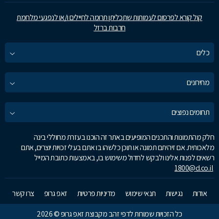
קול קורא לפרסום לעמותות שתכליתן תרומה לחיילים ו/או לנפגעי מלחמת
חרבות ברזל
כלים
מחירונים
תחומים נפוצים
חלק מהתמונות והתכנים המופיעים באתר זה הוכנו בעזרת מחוללי בינה
מלאכותית. אם זיהיתם תמונה או תוכן כלשהו בו אתם בעלי זכויות יוצרים, אתם
רשאים לפנות אלינו ולבקש לחדול משימוש בו, באמצעות כתובת המייל
1800@d.co.il
אודות
נגישות
תנאי שימוש
מדיניות פרטיות
זאפ גרופ
צרו קשר
כל הזכויות שמורות לדפי זהב מקבוצת זאפ גרופ © 2026