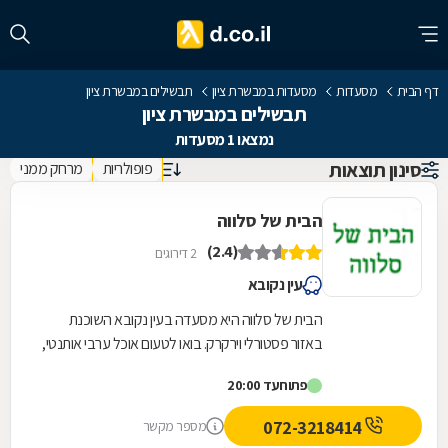
דף הבית
מסעדות
מסעדות במבשרת ציון
תבשילים במבשרת ציון
תבשילים במבשרת ציון
נמצאו 1 מסעדות
סינון תוצאות
פופולריות
מרחק ממני
הבית של סלווה
(2.4)
2 דירוגים
עין נקובא
הבית של סלווה היא מסעדה בעין נקובא השוכנת
באזור פסטורלי וירקרק. בואו לטעום אוכל ערבי אותנטי,
כמו ממולאים ומקלובה מכבש או מעוף, שלל
פתוח
עד 20:00
סלטים...
072-3218414
מספר מקשר