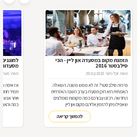
הזמנת מקום במסעדה און ליין - הכי
לחוגגים 
סילבסטר 2016
מסעדות ל
מאת: יובל ניסני
29/12/2015
מאת: מערכת 
מי היה סילבסטר? זה לא ממש משנה. השאלה
אז איפה עו
האמתית היא היכן תסעדו בערב השנה האזרחית
תמיד חוזרת
החדשה. רכזנו עבורכם כמה מקומות מומלצים
ויותר אנשי
שאפילו ניתן להזמין אליהם מקום און ליין
כמה והאם כ
להמשך קריאה