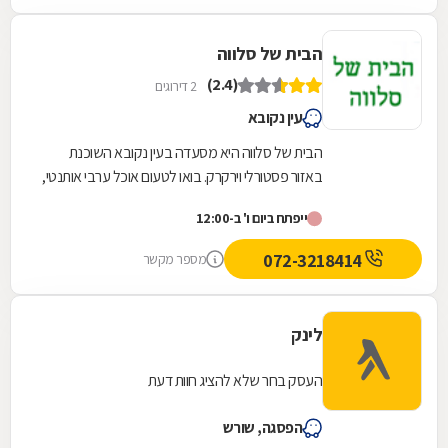
הבית של סלווה
(2.4)
2 דירוגים
עין נקובא
הבית של סלווה היא מסעדה בעין נקובא השוכנת
באזור פסטורלי וירקרק. בואו לטעום אוכל ערבי אותנטי,
כמו ממולאים ומקלובה מכבש או מעוף, שלל
ייפתח ביום ו' ב-12:00
סלטים...
072-3218414
מספר מקשר
לינק
העסק בחר שלא להציג חוות דעת
הפסגה, שורש