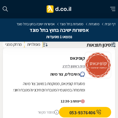
דף הבית
מסעדות
מסעדות בתל מונד
אפשרות ישיבה בחוץ בתל מונד
אפשרות ישיבה בחוץ בתל מונד
נמצאו 1 מסעדות
סינון תוצאות
פופולריות
מרחק ממני
קופינאס
היה ראשון לדרג
השיבולים, צור משה
מסעדת קופינאס, ממוקמת במושב צור משה
ומתמחה במטעמי המטבח הים תיכוני והמטבח היווני.
במסעדה תוכלו ליהנות ממגוון רחב של מטעמים
ייפתח ב-12:30
עשירים וצבעוניים...
053-9376406
מספר מקשר