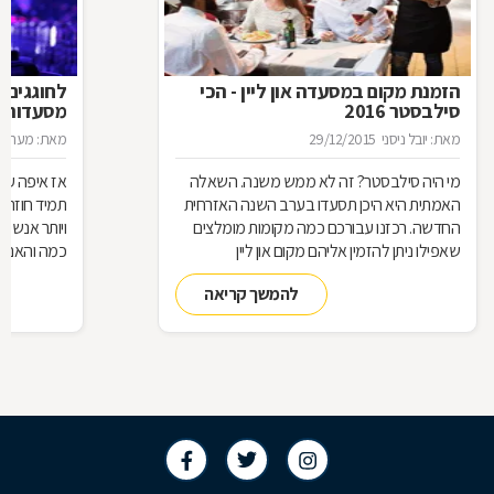
הזמנת מקום במסעדה און ליין - הכי
לחוגגים 
סילבסטר 2016
מסעדות ל
מאת: יובל ניסני
29/12/2015
מאת: מערכת 
מי היה סילבסטר? זה לא ממש משנה. השאלה
אז איפה עו
האמתית היא היכן תסעדו בערב השנה האזרחית
תמיד חוזרת
החדשה. רכזנו עבורכם כמה מקומות מומלצים
ויותר אנשי
שאפילו ניתן להזמין אליהם מקום און ליין
כמה והאם כ
להמשך קריאה