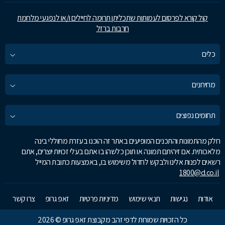
קול קורא לפרסום לעמותות שתכליתן תרומה לחיילים ו/או לנפגעי מלחמת
חרבות ברזל
כלים
מחירונים
תחומים נפוצים
חלק מהתמונות והתכנים המופיעים באתר זה הוכנו בעזרת מחוללי בינה
מלאכותית. אם זיהיתם תמונה או תוכן כלשהו בו אתם בעלי זכויות יוצרים, אתם
רשאים לפנות אלינו ולבקש לחדול משימוש בו, באמצעות כתובת המייל
1800@d.co.il
אודות
נגישות
תנאי שימוש
מדיניות פרטיות
זאפ גרופ
צרו קשר
כל הזכויות שמורות לדפי זהב מקבוצת זאפ גרופ © 2026