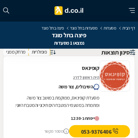
דף הבית
מסעדות
מסעדות בתל מונד
פיצה בתל מונד
פיצה בתל מונד
נמצאו 1 מסעדות
סינון תוצאות
פופולריות
מרחק ממני
קופינאס
היה ראשון לדרג
השיבולים, צור משה
מסעדת קופינאס, ממוקמת במושב צור משה
ומתמחה במטעמי המטבח הים תיכוני והמטבח היווני.
במסעדה תוכלו ליהנות ממגוון רחב של מטעמים
ייפתח ב-12:30
עשירים וצבעוניים...
053-9376406
מספר מקשר