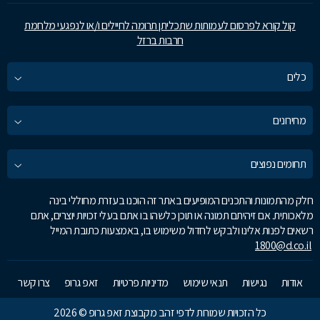
קול קורא לפרסום לעמותות שתכליתן תרומה לחיילים ו/או לנפגעי מלחמת
חרבות ברזל
כלים
מחירונים
תחומים נפוצים
חלק מהתמונות והתכנים המופיעים באתר זה הוכנו בעזרת מחוללי בינה
מלאכותית. אם זיהיתם תמונה או תוכן כלשהו בו אתם בעלי זכויות יוצרים, אתם
רשאים לפנות אלינו ולבקש לחדול משימוש בו, באמצעות כתובת המייל
1800@d.co.il
אודות
נגישות
תנאי שימוש
מדיניות פרטיות
זאפ גרופ
צרו קשר
כל הזכויות שמורות לדפי זהב מקבוצת זאפ גרופ © 2026