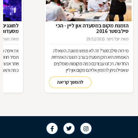
הזמנת מקום במסעדה און ליין - הכי
לחוגגים 
סילבסטר 2016
מסעדות ל
מאת: יובל ניסני
29/12/2015
מאת: מערכת 
מי היה סילבסטר? זה לא ממש משנה. השאלה
אז איפה עו
האמתית היא היכן תסעדו בערב השנה האזרחית
תמיד חוזרת
החדשה. רכזנו עבורכם כמה מקומות מומלצים
ויותר אנשי
שאפילו ניתן להזמין אליהם מקום און ליין
כמה והאם כ
להמשך קריאה