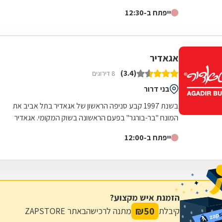
רחב של מטעמים עשירים וצבעוניים...
ייפתח ב-12:30
אגאדיר
(3.4)
8 דירוגים
בני דרור
בשנת 1997 קבע סניפה הראשון של אגאדיר בתל אביב את
המונח "בר-בורגר" בפעם הראשונה בשוק המקומי. אגאדיר
שומרת על מוצרים איכותיים ובשר משובח...
ייפתח ב-12:00
הזמנת איש מקצוע?
₪
50
קיבלת
מתנה לרכישה
באתר ZAPSTORE