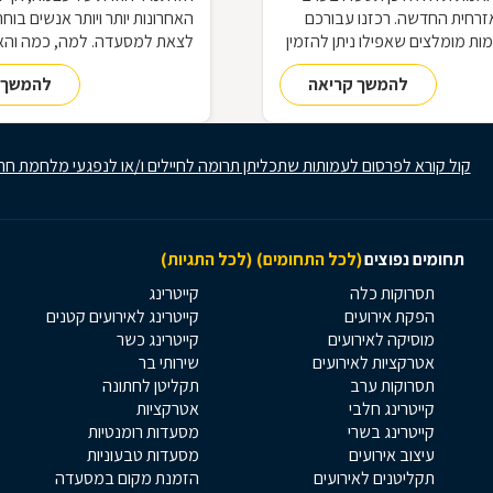
רחית החדשה. רכזנו עבורכם
האחרונות יותר ויותר אנשים בוח
ת מומלצים שאפילו ניתן להזמין
לצאת למסעדה. למה, כמה והא
ם און ליין
התשובות בכתבה.
להמשך קריאה
להמשך 
קול קורא לפרסום לעמותות שתכליתן תרומה לחיילים ו/או לנפגעי מלחמת חר
תחומים נפוצים
(לכל התחומים)
(לכל התגיות)
תסרוקות כלה
קייטרינג
הפקת אירועים
קייטרינג לאירועים קטנים
מוסיקה לאירועים
קייטרינג כשר
אטרקציות לאירועים
שירותי בר
תסרוקות ערב
תקליטן לחתונה
קייטרינג חלבי
אטרקציות
קייטרינג בשרי
מסעדות רומנטיות
עיצוב אירועים
מסעדות טבעוניות
תקליטנים לאירועים
הזמנת מקום במסעדה