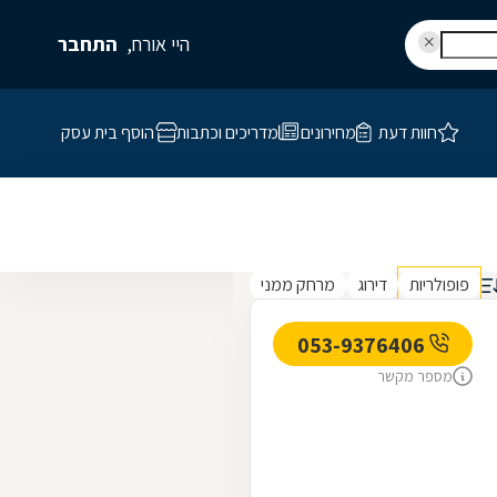
היי אורח,
התחבר
חוות דעת
מחירונים
מדריכים וכתבות
הוסף בית עסק
פופולריות
דירוג
מרחק ממני
053-9376406
מספר מקשר