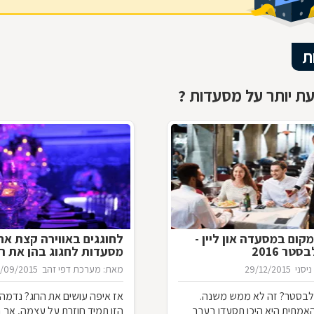
ת
ת יותר על מסעדות ?
קום במסעדה און ליין -
לחוגגים באווירה קצת אח
טר 2016
מסעדות לחגוג בהן את ר
ניסני
29/12/2015
מאת: מערכת דפי זהב
/09/2015
ילבסטר? זה לא ממש משנה.
אז איפה עושים את החג? נדמה
מתית היא היכן תסעדו בערב
הזו תמיד חוזרת על עצמה, אך 