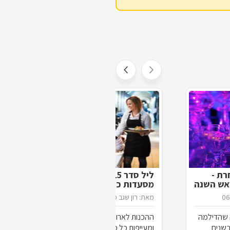
רת -
ליל סדר 2015 במסעדה: רשימת
אש השנה
מסעדות כשרות/לא כשרות
06
מאת: רון שגב פינקלמן
25/03/2015
 שהדילמה
ההכנות לארוחת חג מושקעת הן מפרכות
בשנים
ומעייפות כל כך, עד שכאשר מגיעים לשלב