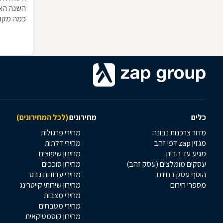
השנה האז
כמה מקומו
אליהם מקו
כלים
מחירונים
(לכל המחירונים)
מדור צרכנות נבונה
מחירי פרגולות
מגזין zap דפי זהב
מחירי דלתות
מגיע עד הבית
מחירון שיפוצים
עסקים מומלצים (עסק זהב)
מחירון סוככים
הוסף עסק בחינם
מחירי עבודות גבס
מספרי חירום
מחירון שירותי קייטרינג
מחירי מצבות
מחירי מטבחים
מחירון קוסמטיקאית