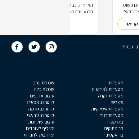
רים פשוט
הארוחה, כבר קשה ליהנות ולהתענג על
ם כדאי?
הרגע, ובמקום זאת טרודים במחשבות על
הסדר והניקיון שאחרי. אם מצטרפים לכך גם
קריאה
להמשך קריאה
ויכוחים על התור של מי לארח - האמא או
החמות - כדאי במיוחד להימנע מכל מה
שעלול לקלקל את אווירת החג, ולשקול
לחגוג את ליל הסדר במסעדה חגיגית,
בות ברזל
בהתאם להעדפתכם
מסעדות
שמלות ערב
מסעדות לאירועים
שמלת כלה
מסעדות יוקרה
עיצוב אירועים
פיצריות
קייטרינג אסאדו
מסעדות איטלקיות
קייטרינג גורמה
מסעדות דגים
קייטרינג טבעוני
בית קפה
עיצוב שולחנות
בר מתוקים
ימי כיף לעובדים
בר אקטיבי
ימי גיבוש לחברות