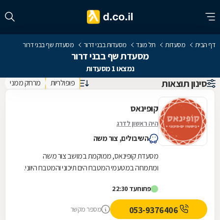
דף הבית
מסעדות
תל מונד
מסעדות בבני דרור
מסעדת שף בבני דרור
מסעדת שף בבני דרור
נמצאו 1 מסעדות
סינון תוצאות
פופולריות
מרחק ממני
קופינאס
היה ראשון לדרג
השיבולים, צור משה
מסעדת קופינאס, ממוקמת במושב צור משה
ומתמחה במטעמי המטבח הים תיכוני והמטבח היווני.
במסעדה תוכלו ליהנות ממגוון רחב של מטעמים
פתוח
עד 22:30
עשירים וצבעוניים...
053-9376406
מספר מקשר