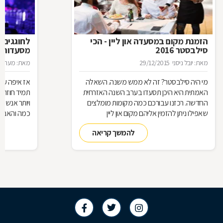
הזמנת מקום במסעדה און ליין - הכי
לחוגגים 
סילבסטר 2016
מסעדות ל
מאת: יובל ניסני
29/12/2015
מאת: מערכת 
מי היה סילבסטר? זה לא ממש משנה. השאלה
אז איפה עו
האמתית היא היכן תסעדו בערב השנה האזרחית
תמיד חוזרת
החדשה. רכזנו עבורכם כמה מקומות מומלצים
ויותר אנשי
שאפילו ניתן להזמין אליהם מקום און ליין
כמה והאם כ
להמשך קריאה