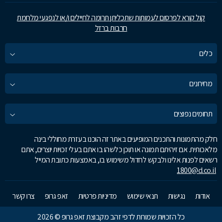
קול קורא לפרסום לעמותות שתכליתן תרומה לחיילים ו/או לנפגעי מלחמת
חרבות ברזל
כלים
מחירונים
תחומים נפוצים
חלק מהתמונות והתכנים המופיעים באתר זה הוכנו בעזרת מחוללי בינה
מלאכותית. אם זיהיתם תמונה או תוכן כלשהו בו אתם בעלי זכויות יוצרים, אתם
רשאים לפנות אלינו ולבקש לחדול משימוש בו, באמצעות כתובת המייל
1800@d.co.il
אודות
נגישות
תנאי שימוש
מדיניות פרטיות
זאפ גרופ
צרו קשר
כל הזכויות שמורות לדפי זהב מקבוצת זאפ גרופ © 2026