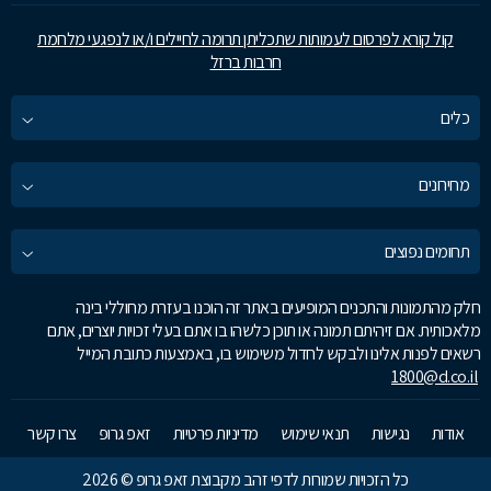
קול קורא לפרסום לעמותות שתכליתן תרומה לחיילים ו/או לנפגעי מלחמת
חרבות ברזל
כלים
מחירונים
תחומים נפוצים
חלק מהתמונות והתכנים המופיעים באתר זה הוכנו בעזרת מחוללי בינה
מלאכותית. אם זיהיתם תמונה או תוכן כלשהו בו אתם בעלי זכויות יוצרים, אתם
רשאים לפנות אלינו ולבקש לחדול משימוש בו, באמצעות כתובת המייל
1800@d.co.il
אודות
נגישות
תנאי שימוש
מדיניות פרטיות
זאפ גרופ
צרו קשר
כל הזכויות שמורות לדפי זהב מקבוצת זאפ גרופ © 2026