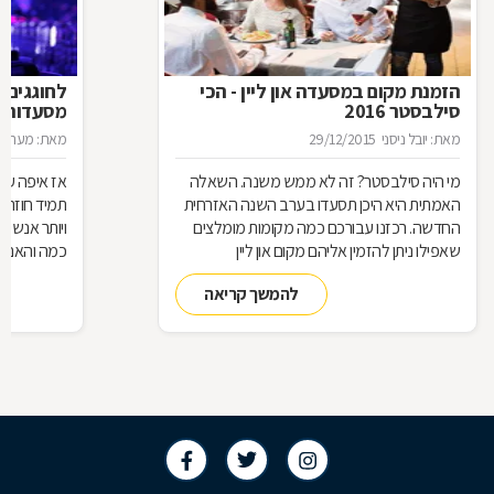
הזמנת מקום במסעדה און ליין - הכי
לחוגגים 
סילבסטר 2016
מסעדות ל
מאת: יובל ניסני
29/12/2015
מאת: מערכת 
מי היה סילבסטר? זה לא ממש משנה. השאלה
אז איפה עו
האמתית היא היכן תסעדו בערב השנה האזרחית
תמיד חוזרת
החדשה. רכזנו עבורכם כמה מקומות מומלצים
ויותר אנשי
שאפילו ניתן להזמין אליהם מקום און ליין
כמה והאם כ
להמשך קריאה