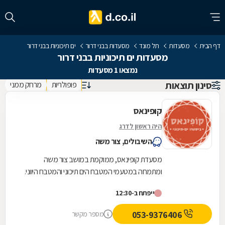
דף הבית
מסעדות
תל מונד
מסעדות בבני דרור
ים תיכוניות בבני דרור
מסעדות ים תיכוניות בבני דרור
נמצאו 1 מסעדות
סינון תוצאות
פופולריות
מרחק ממני
קופינאס
היה ראשון לדרג
השיבולים, צור משה
מסעדת קופינאס, ממוקמת במושב צור משה
ומתמחה במטעמי המטבח הים תיכוני והמטבח היווני.
במסעדה תוכלו ליהנות ממגוון רחב של מטעמים
ייפתח ב-12:30
עשירים וצבעוניים...
053-9376406
מספר מקשר