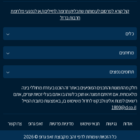
קול קורא לפרסום לעמותות שתכליתן תרומה לחיילים ו/או לנפגעי מלחמת
חרבות ברזל
כלים
מחירונים
תחומים נפוצים
חלק מהתמונות והתכנים המופיעים באתר זה הוכנו בעזרת מחוללי בינה
מלאכותית. אם זיהיתם תמונה או תוכן כלשהו בו אתם בעלי זכויות יוצרים, אתם
רשאים לפנות אלינו ולבקש לחדול משימוש בו, באמצעות כתובת המייל
1800@d.co.il
אודות
נגישות
תנאי שימוש
מדיניות פרטיות
זאפ גרופ
צרו קשר
כל הזכויות שמורות לדפי זהב מקבוצת זאפ גרופ © 2026