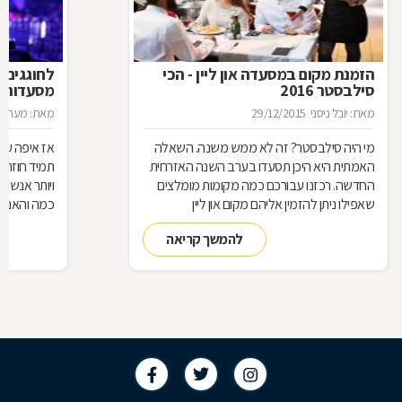
הזמנת מקום במסעדה און ליין - הכי
לחוגגים 
סילבסטר 2016
מסעדות ל
מאת: יובל ניסני
29/12/2015
מאת: מערכת 
מי היה סילבסטר? זה לא ממש משנה. השאלה
אז איפה עו
האמתית היא היכן תסעדו בערב השנה האזרחית
תמיד חוזרת
החדשה. רכזנו עבורכם כמה מקומות מומלצים
ויותר אנשי
שאפילו ניתן להזמין אליהם מקום און ליין
כמה והאם כ
להמשך קריאה