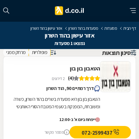
דף הבית
מסעדות
מסעדות בהוד השרון
אזור עישון בהוד השרון
אזור עישון בהוד השרון
נמצאו 1 מסעדות
סינון תוצאות
פופולריות
מרחק ממני
הטאבון בון בון
(4)
2 דירוגים
דרך רמתיים 90, הוד השרון
הטאבון בון בון היא מסעדת בשרים בהוד השרון, כשרה
ומשובחת, המפנקת בטעמי המטבח הסורי האותנטי
מעל עשרים שנה. מנות המסעדה מוכנות במקום
ייפתח ביום א' ב-12:00
וכוללות...
072-2599437
מספר מקשר