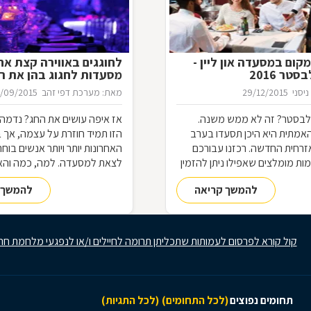
קום במסעדה און ליין -
לחוגגים באווירה קצת אח
טר 2016
מסעדות לחגוג בהן את ר
ניסני
29/12/2015
מאת: מערכת דפי זהב
/09/2015
ילבסטר? זה לא ממש משנה.
אז איפה עושים את החג? נדמה
מתית היא היכן תסעדו בערב
הזו תמיד חוזרת על עצמה, אך 
רחית החדשה. רכזנו עבורכם
האחרונות יותר ויותר אנשים בוח
ת מומלצים שאפילו ניתן להזמין
לצאת למסעדה. למה, כמה והא
ם און ליין
התשובות בכתבה.
להמשך קריאה
להמשך 
קול קורא לפרסום לעמותות שתכליתן תרומה לחיילים ו/או לנפגעי מלחמת חר
תחומים נפוצים
(לכל התחומים)
(לכל התגיות)