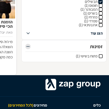
תבשילים
חומוס (1)
המבורגר (1)
בשרים (1)
מזרחי (1)
ספרדי (1)
הזמנת מ
ארגנטינאי (1)
הכי סילבס
מאת: יובל 
הצג עוד
מי היה ס
זמינות
השאלה הא
השנה האז
פתוח בשישי (1)
כמה מקומו
אליהם מקו
כלים
מחירונים
(לכל המחירונים)