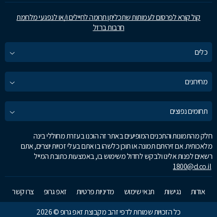
קול קורא לפרסום לעמותות שתכליתן תרומה לחיילים ו/או לנפגעי מלחמת
חרבות ברזל
כלים
מחירונים
תחומים נפוצים
חלק מהתמונות והתכנים המופיעים באתר זה הוכנו בעזרת מחוללי בינה
מלאכותית. אם זיהיתם תמונה או תוכן כלשהו בו אתם בעלי זכויות יוצרים, אתם
רשאים לפנות אלינו ולבקש לחדול משימוש בו, באמצעות כתובת המייל
1800@d.co.il
אודות
נגישות
תנאי שימוש
מדיניות פרטיות
זאפ גרופ
צרו קשר
כל הזכויות שמורות לדפי זהב מקבוצת זאפ גרופ © 2026