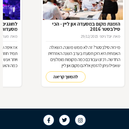
הזמנת מקום במסעדה און ליין - הכי
לחוגגים 
סילבסטר 2016
מסעדות ל
מאת: יובל ניסני
29/12/2015
מאת: מערכת 
מי היה סילבסטר? זה לא ממש משנה. השאלה
אז איפה עו
האמתית היא היכן תסעדו בערב השנה האזרחית
תמיד חוזרת
החדשה. רכזנו עבורכם כמה מקומות מומלצים
ויותר אנשי
שאפילו ניתן להזמין אליהם מקום און ליין
כמה והאם כ
להמשך קריאה