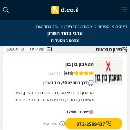
דף הבית
מסעדות
מסעדות בהוד השרון
ערבי בהוד השרון
ערבי בהוד השרון
נמצאו 1 מסעדות
סינון תוצאות
פופולריות
מרחק ממני
הטאבון בון בון
(4)
2 דירוגים
דרך רמתיים 90, הוד השרון
הטאבון בון בון היא מסעדת בשרים בהוד השרון, כשרה
ומשובחת, המפנקת בטעמי המטבח הסורי האותנטי
מעל עשרים שנה. מנות המסעדה מוכנות במקום
ייפתח ב-12:00
וכוללות...
072-2599437
מספר מקשר