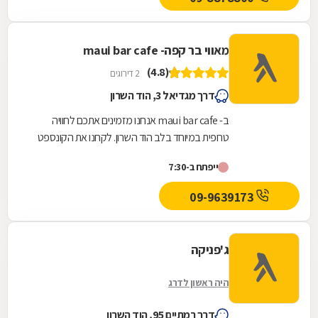
מאווי בר קפה- maui bar cafe
(4.8)
2 דירוגים
דרך מגדיאל 3, הוד השרון
ב- maui bar cafe אנחנו מזמינים אתכם לחוויה
טרופית במיוחד בלב הוד השרון. לקחנו את הקונספט
של ארוחות בוקר כמה צעדים קדימה, כדי שתוכלו
ייפתח ב-7:30
לבלות...
09-9639173
ג'פניקה
היה ראשון לדרג
דרך רמתיים 95, הוד השרון