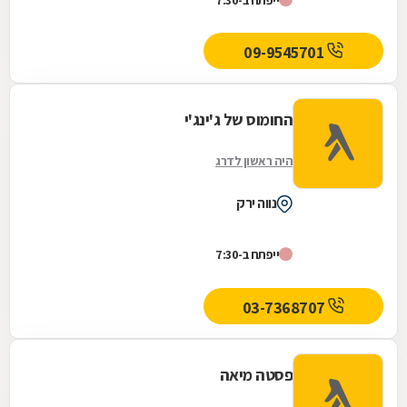
09-9545701
החומוס של ג'ינג'י
היה ראשון לדרג
נווה ירק
ייפתח ב-7:30
03-7368707
פסטה מיאה