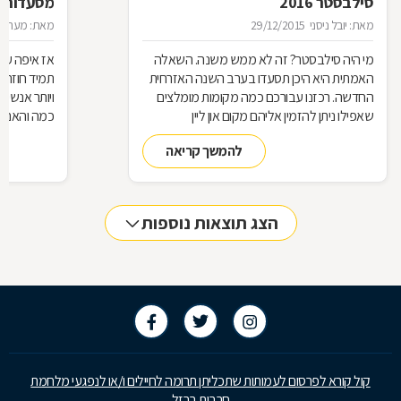
סילבסטר 2016
מסעדות ל
מאת: יובל ניסני
29/12/2015
מאת: מערכת 
מי היה סילבסטר? זה לא ממש משנה. השאלה
אז איפה עו
האמתית היא היכן תסעדו בערב השנה האזרחית
תמיד חוזרת
החדשה. רכזנו עבורכם כמה מקומות מומלצים
ויותר אנשי
שאפילו ניתן להזמין אליהם מקום און ליין
כמה והאם כ
להמשך קריאה
הצג תוצאות נוספות
קול קורא לפרסום לעמותות שתכליתן תרומה לחיילים ו/או לנפגעי מלחמת
חרבות ברזל