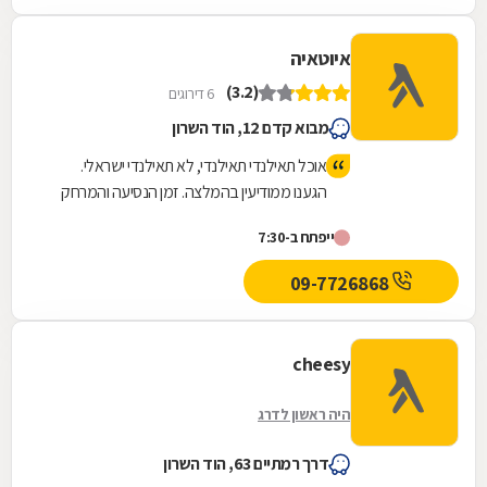
איוטאיה
(3.2)
6 דירוגים
מבוא קדם 12, הוד השרון
אוכל תאילנדי תאילנדי, לא תאילנדי ישראלי.
הגענו ממודיעין בהמלצה. זמן הנסיעה והמרחק
לא יותר מנסיעה לתל אביב. חניה בשפע גם ללא
ייפתח ב-7:30
עלות.
09-7726868
cheesy
היה ראשון לדרג
דרך רמתיים 63, הוד השרון