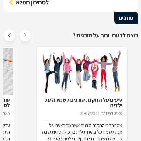
למחירון המלא
סורגים
רוצה לדעת יותר על סורגים ?
טיפים על התקנת סורגים לשמירה על
סורג 
ילדים
לסורג
מאת: דפי זהב
21/07/2020
מאת: מ
מסתבר כי התקנת סורגים אשר מתבצעת על
עדיף 
מנת לשמור על בטיחות ילדכם, יכולה להיות שונה
התקנת
מהסורגים שתבחרו להתקין כדי למנוע מפורצים
המאוד 