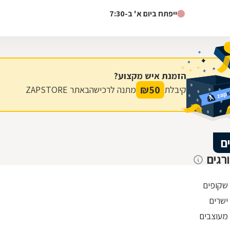
פינוי בינוי, אבי הסביר שהוא לא ממליץ על הגדר שרצינו, אבל
ייפתח ביום א' ב-7:30
אנחנו התעקשנו כי רצינו זול. ביום ההתקנה אבי שם לנו גדר
יותר יקרה כי זה היה בניגוד למה שהמליץ ולקח מחיר נמוך
לפי הגדר הוזלה. בעניין התשלום גם היינו בהלם, הוא התקין
את הגדר ללא מקדמה על סמך מילה וגבה את הכסף
מהקבלן, בנוסף הגיע בזמן ותיתק את העבודה. עד היום
הזמנת איש מקצוע?
אנחנו בקשר של חג שמח וכדומה מאחר שבאמת אדם נדיר
₪
50
קיבלת
מתנה לרכישה
באתר ZAPSTORE
שעושה הכל מהלב והנשמה, לכל שאלה אשמח לעזור,
אפרת ברוכים
ם
רגים
 שקופים
ישרים
 מעוצבים