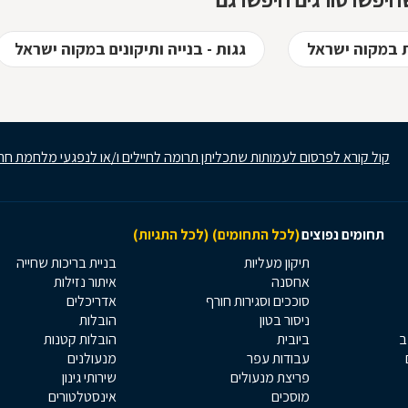
סורגים מגולוונים? כיצד ניתן
למנוע היווצרות חלודה על
הסורגים? כל הטיפים
 במקוה ישראל
גגות - בנייה ותיקונים במקוה ישראל
לפניכם
קול קורא לפרסום לעמותות שתכליתן תרומה לחיילים ו/או לנפגעי מלחמת חר
תחומים נפוצים
(לכל התחומים)
(לכל התגיות)
תיקון מעליות
בניית בריכות שחייה
אחסנה
איתור נזילות
סוככים וסגירות חורף
אדריכלים
ניסור בטון
הובלות
ב
ביובית
הובלות קטנות
עבודות עפר
מנעולנים
פריצת מנעולים
שירותי גינון
מוסכים
אינסטלטורים