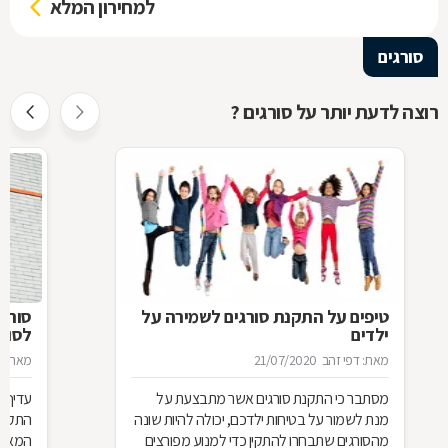
למחירון המלא
סורגים
רוצה לדעת יותר על סורגים ?
טיפים על התקנת סורגים לשמירה על
סורג 
ילדים
לסורג
מאת: דפי זהב
21/07/2020
מאת: מ
מסתבר כי התקנת סורגים אשר מתבצעת על
עדיף 
מנת לשמור על בטיחות ילדכם, יכולה להיות שונה
התקנת
מהסורגים שתבחרו להתקין כדי למנוע מפורצים
המאוד 