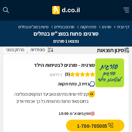
דף הבית
סורגים
פתח תקווה
סורגים בנחלים
פתוח במוצ"ש בנחלים
סורגים: פתוח במוצ"ש בנחלים
נמצאו 1 סורגים
סינון תוצאות
פופולריות
מרחק ממני
סורגית - סורגים לבטיחות הילד
(5)
1 דירוגים
גזית 3, פתח תקווה
קיבלתי שרות מדהים מאביעד המקסים ממליצה
בחום מאוד מרוצה מהשרות כל כך אכפתי אדיב
המחירים מאוד הגונים וזולים אני זכיתי
זמין ביום א' מ-10:00
1-700-705005