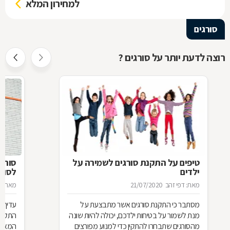
למחירון המלא
סורגים
רוצה לדעת יותר על סורגים ?
טיפים על התקנת סורגים לשמירה על
סורג 
ילדים
לסורג
מאת: דפי זהב
21/07/2020
מאת: מ
מסתבר כי התקנת סורגים אשר מתבצעת על
עדיף 
מנת לשמור על בטיחות ילדכם, יכולה להיות שונה
התקנת
מהסורגים שתבחרו להתקין כדי למנוע מפורצים
המאוד 