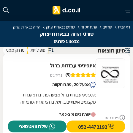
דף הבית
סורגים
פתח תקווה
סורגים בבארות יצחק
הזזה בבארות יצחק
סורגי הזזה בבארות יצחק
נמצאו 1 סורגים
סינון תוצאות
פופולריות
מרחק ממני
אינפיניטי עבודות ברזל
(5)
1 דירוגים
אפעל 20, פתח תקווה
אינפיניטי עבודות ברזל מציעה פתרונות מסגרות
מקצועיים ואיכותיים בירושלים. המסגרייה מתמחה
בתכנון, ייצור והתקנה של גדרות וסורגים המותאמים...
ייפתח ביום א' ב-7:00
יצירת קשר
שלח וואטסאפ
052-4472192