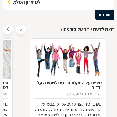
למחירון המלא
סורגים
רוצה לדעת יותר על סורגים ?
טיפים על התקנת סורגים לשמירה על
סורג 
ילדים
לסורג
מאת: דפי זהב
21/07/2020
מאת: מ
מסתבר כי התקנת סורגים אשר מתבצעת על
עדיף 
מנת לשמור על בטיחות ילדכם, יכולה להיות שונה
התקנת
מהסורגים שתבחרו להתקין כדי למנוע מפורצים
המאוד 