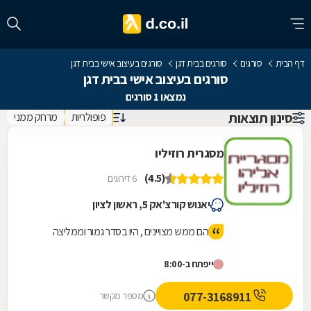
דף הבית
סורגים
סורגים בבית דגן
סורגים בעיצוב אישי בבית דגן
סורגים בעיצוב אישי בבית דגן
נמצאו 1 סורגים
סינון תוצאות
פופולריות
מרחק ממני
מסגרית רוזיליו
(4.5)
6 דירוגים
יאנוש קורצ'אק 5, ראשון לציון
הם ממש מצויינים , היו בסדר גמור וממליצה
ייפתח ב-8:00
077-3168911
מספר מקשר