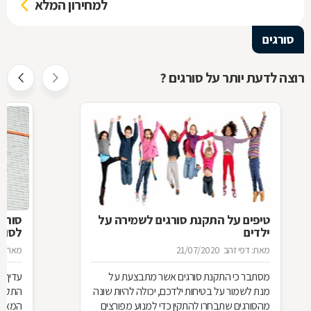
למחירון המלא
סורגים
רוצה לדעת יותר על סורגים ?
טיפים על התקנת סורגים לשמירה על
סורג 
ילדים
לסורג
מאת: דפי זהב
21/07/2020
מאת: מ
מסתבר כי התקנת סורגים אשר מתבצעת על
עדיף 
מנת לשמור על בטיחות ילדכם, יכולה להיות שונה
התקנת
מהסורגים שתבחרו להתקין כדי למנוע מפורצים
המאוד 