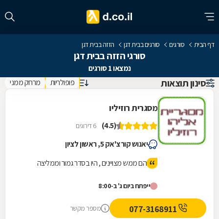
דף הבית
סורגים
סורגים בבית דגן
הזזה בבית דגן
סורגי הזזה בבית דגן
נמצאו 1 סורגים
סינון תוצאות
פופולריות
מרחק ממני
מסגרית רוזיליו
(4.5)
6 דירוגים
יאנוש קורצ'אק 5, ראשון לציון
הם ממש מצויינים , היו בסדר גמור וממליצה
ייפתח ביום ג' ב-8:00
077-3168911
מספר מקשר