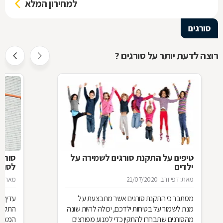
למחירון המלא
סורגים
רוצה לדעת יותר על סורגים ?
טיפים על התקנת סורגים לשמירה על
סורג 
ילדים
לסורג
מאת: דפי זהב
21/07/2020
מאת: מ
מסתבר כי התקנת סורגים אשר מתבצעת על
עדיף 
מנת לשמור על בטיחות ילדכם, יכולה להיות שונה
התקנת
מהסורגים שתבחרו להתקין כדי למנוע מפורצים
המאוד 