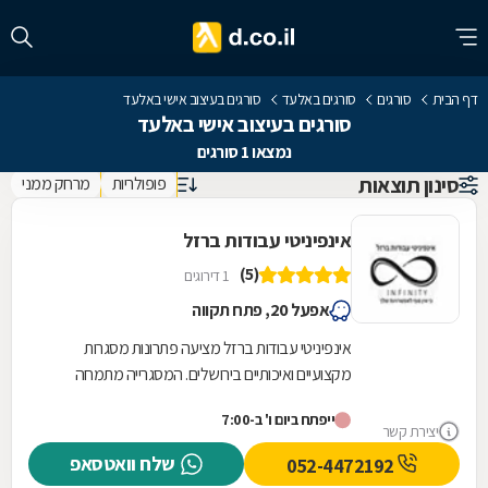
דף הבית
סורגים
סורגים באלעד
סורגים בעיצוב אישי באלעד
סורגים בעיצוב אישי באלעד
נמצאו 1 סורגים
סינון תוצאות
פופולריות
מרחק ממני
אינפיניטי עבודות ברזל
(5)
1 דירוגים
אפעל 20, פתח תקווה
אינפיניטי עבודות ברזל מציעה פתרונות מסגרות
מקצועיים ואיכותיים בירושלים. המסגרייה מתמחה
בתכנון, ייצור והתקנה של גדרות וסורגים המותאמים...
ייפתח ביום ו' ב-7:00
יצירת קשר
שלח וואטסאפ
052-4472192