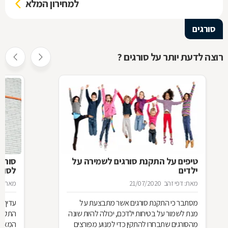
למחירון המלא
סורגים
רוצה לדעת יותר על סורגים ?
טיפים על התקנת סורגים לשמירה על
סורג 
ילדים
לסורג
מאת: דפי זהב
21/07/2020
מאת: מ
מסתבר כי התקנת סורגים אשר מתבצעת על
עדיף 
מנת לשמור על בטיחות ילדכם, יכולה להיות שונה
התקנת
מהסורגים שתבחרו להתקין כדי למנוע מפורצים
המאוד 