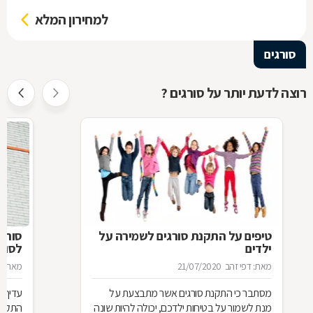
למחירון המלא
סורגים
רוצה לדעת יותר על סורגים ?
טיפים על התקנת סורגים לשמירה על
סורג 
ילדים
לסורג
מאת: דפי זהב
21/07/2020
מאת: מ
מסתבר כי התקנת סורגים אשר מתבצעת על
עדיף 
מנת לשמור על בטיחות ילדכם, יכולה להיות שונה
התקנת