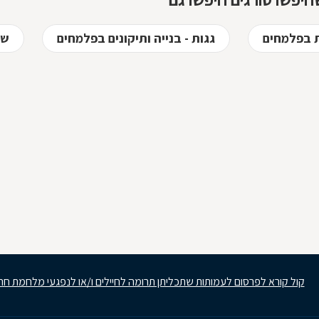
סורגים מגולוונים? כיצד ניתן
למנוע היווצרות חלודה על
הסורגים? כל הטיפים
ת בפלמחים
גגות - בנייה ותיקונים בפלמחים
שע
לפניכם
קול קורא לפרסום לעמותות שתכליתן תרומה לחיילים ו/או לנפגעי מלחמת חר