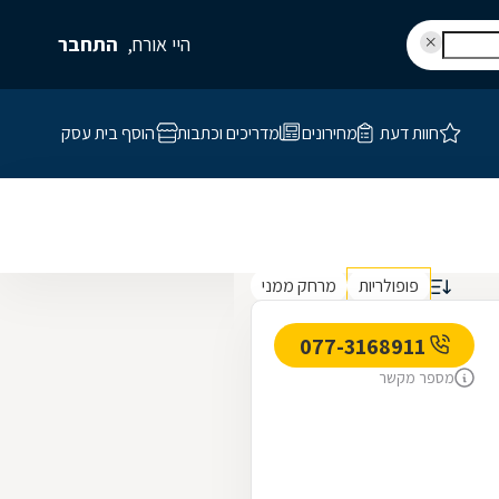
היי אורח,
התחבר
חוות דעת
מחירונים
מדריכים וכתבות
הוסף בית עסק
פופולריות
מרחק ממני
077-3168911
מספר מקשר