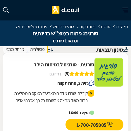
דף הבית
סורגים
פתח תקווה
סורגים ברינתיה
פתוח במוצ"ש ברינתיה
סורגים: פתוח במוצ"ש ברינתיה
נמצאו 1 סורגים
סינון תוצאות
פופולריות
מרחק ממני
סורגית - סורגים לבטיחות הילד
(5)
1 דירוגים
גזית 3, פתח תקווה
קיבלתי שרות מדהים מאביעד המקסים ממליצה
בחום מאוד מרוצה מהשרות כל כך אכפתי אדיב
המחירים מאוד הגונים וזולים אני זכיתי
זמין
עד 16:00
1-700-705005