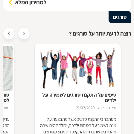
למחירון המלא
סורגים
רוצה לדעת יותר על סורגים ?
טיפים על התקנת סורגים לשמירה על
סורג 
ילדים
לסורג
מאת: דפי זהב
21/07/2020
מאת: מ
מסתבר כי התקנת סורגים אשר מתבצעת על
עדיף 
מנת לשמור על בטיחות ילדכם, יכולה להיות שונה
התקנת
מהסורגים שתבחרו להתקין כדי למנוע מפורצים
המאוד 