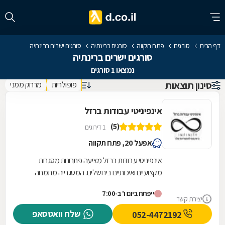
דף הבית
סורגים
פתח תקווה
סורגים ברינתיה
סורגים ישרים ברינתיה
סורגים ישרים ברינתיה
נמצאו 1 סורגים
סינון תוצאות
פופולריות
מרחק ממני
אינפיניטי עבודות ברזל
(5)
1 דירוגים
אפעל 20, פתח תקווה
אינפיניטי עבודות ברזל מציעה פתרונות מסגרות
מקצועיים ואיכותיים בירושלים. המסגרייה מתמחה
בתכנון, ייצור והתקנה של גדרות וסורגים המותאמים...
ייפתח ביום ו' ב-7:00
יצירת קשר
שלח וואטסאפ
052-4472192