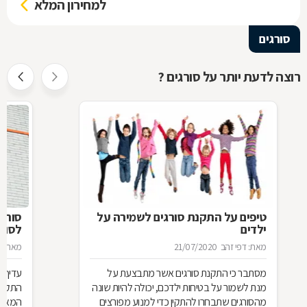
למחירון המלא
סורגים
רוצה לדעת יותר על סורגים ?
טיפים על התקנת סורגים לשמירה על
סורג 
ילדים
לסורג
מאת: דפי זהב
21/07/2020
מאת: מ
מסתבר כי התקנת סורגים אשר מתבצעת על
עדיף 
מנת לשמור על בטיחות ילדכם, יכולה להיות שונה
התקנת
מהסורגים שתבחרו להתקין כדי למנוע מפורצים
המאוד 