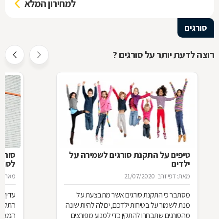
למחירון המלא
סורגים
רוצה לדעת יותר על סורגים ?
טיפים על התקנת סורגים לשמירה על
סורג 
ילדים
לסורג
מאת: דפי זהב
21/07/2020
מאת: מ
מסתבר כי התקנת סורגים אשר מתבצעת על
עדיף 
מנת לשמור על בטיחות ילדכם, יכולה להיות שונה
התקנת
מהסורגים שתבחרו להתקין כדי למנוע מפורצים
המאוד 