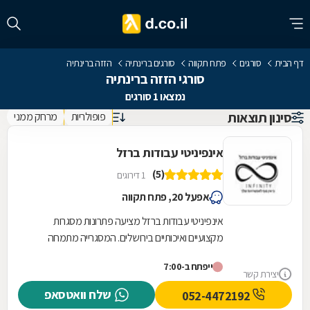
דף הבית
סורגים
פתח תקווה
סורגים ברינתיה
הזזה ברינתיה
סורגי הזזה ברינתיה
נמצאו 1 סורגים
סינון תוצאות
פופולריות
מרחק ממני
אינפיניטי עבודות ברזל
(5)
1 דירוגים
אפעל 20, פתח תקווה
אינפיניטי עבודות ברזל מציעה פתרונות מסגרות
מקצועיים ואיכותיים בירושלים. המסגרייה מתמחה
בתכנון, ייצור והתקנה של גדרות וסורגים המותאמים...
ייפתח ב-7:00
יצירת קשר
שלח וואטסאפ
052-4472192