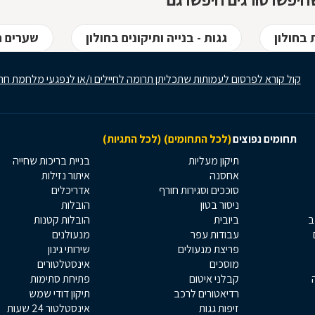
סורגים מגולוונים? כיצד ניתן
למנוע היווצרות חלודה על
הסורגים? כל הטיפים
 בחולון
גגות - בנייה ותיקונים בחולון
שערים ח
לפניכם
קול קורא לפרסום לעמותות שתכליתן תרומה לחיילים ו/או לנפגעי מלחמת חר
תחומים נפוצים
(לכל התחומים)
(לכל התגיות)
תיקון מעליות
בניית בריכות שחייה
אחסנה
איתור נזילות
סוככים וסגירות חורף
אדריכלים
ניסור בטון
הובלות
ב
ביובית
הובלות קטנות
עבודות עפר
מנעולנים
פריצת מנעולים
שירותי גינון
מוסכים
אינסטלטורים
קבלני איטום
פתיחת סתימות
רדיאטורים לרכב
תיקון דודי שמש
זיפות גגות
אינסטלטור 24 שעות