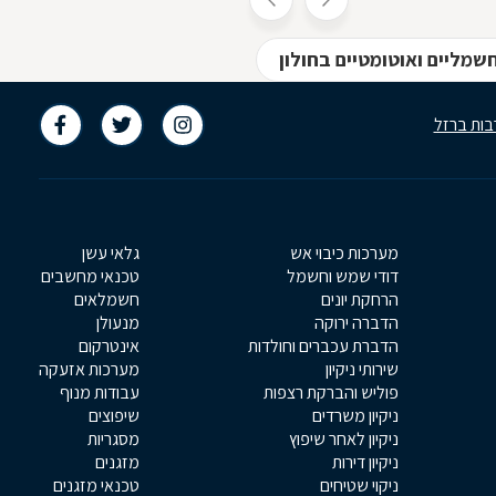
שמליים ואוטומטיים בחולון
בות ברזל
מערכות כיבוי אש
גלאי עשן
דודי שמש וחשמל
טכנאי מחשבים
הרחקת יונים
חשמלאים
הדברה ירוקה
מנעולן
הדברת עכברים וחולדות
אינטרקום
שירותי ניקיון
מערכות אזעקה
פוליש והברקת רצפות
עבודות מנוף
ניקיון משרדים
שיפוצים
ניקיון לאחר שיפוץ
מסגריות
ניקיון דירות
מזגנים
ניקוי שטיחים
טכנאי מזגנים