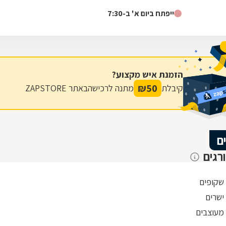
פינוי בינוי, אבי הסביר שהוא לא ממליץ על הגדר שרצינו, אבל
ייפתח ביום א' ב-7:30
אנחנו התעקשנו כי רצינו זול. ביום ההתקנה אבי שם לנו גדר
יותר יקרה כי זה היה בניגוד למה שהמליץ ולקח מחיר נמוך
לפי הגדר הוזלה. בעניין התשלום גם היינו בהלם, הוא התקין
את הגדר ללא מקדמה על סמך מילה וגבה את הכסף
מהקבלן, בנוסף הגיע בזמן ותיתק את העבודה. עד היום
הזמנת איש מקצוע?
אנחנו בקשר של חג שמח וכדומה מאחר שבאמת אדם נדיר
₪
50
קיבלת
מתנה לרכישה
באתר ZAPSTORE
שעושה הכל מהלב והנשמה, לכל שאלה אשמח לעזור,
אפרת ברוכים
ם
רגים
 שקופים
ישרים
 מעוצבים