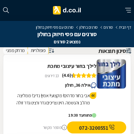
דף הבית
סורגים
סורגים בחולון
סורגים עם פסי חיזוק בחולון
סורגים עם פסי חיזוק בחולון
נמצאו 2 סורגים
סינון תוצאות
פופולריות
מרחק ממני
לילך בחור עיצובי מתכת
(4.6)
13 דירוגים
אילת 36, חולון
אבי בחור מדהים! מקצועי! אמין! נדיב! ממליצה
מהלב והנשמה. היינו צריכים גדר ורצינו גדר זולה
מאחר והבניין עובד פינוי בינוי, אבי הסביר שהוא
פתוח
עד 19:30
לא ממליץ על הגדר שרצינו, אבל אנחנו
התעקשנו כי רצינו זול. ביום ההתקנה אבי שם לנו
072-3200551
מספר מקשר
גדר יותר יקרה כי זה היה בניגוד למה שהמליץ