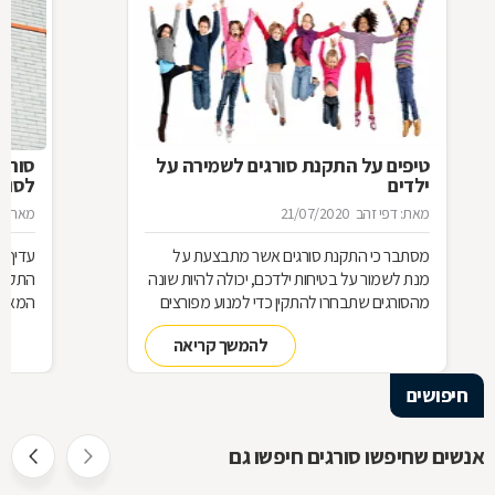
טיפים על התקנת סורגים לשמירה על
סורג 
ילדים
לסורג
מאת: דפי זהב
21/07/2020
מאת: מ
מסתבר כי התקנת סורגים אשר מתבצעת על
עדיף 
מנת לשמור על בטיחות ילדכם, יכולה להיות שונה
התקנת
מהסורגים שתבחרו להתקין כדי למנוע מפורצים
המאוד 
להיכנס לביתכם. אילו סורגים מתאימים לשמירה
שחשוב
להמשך קריאה
על בטיחות ילדכם? מדוע חשוב להקפיד על
סורגים מגולוונים? כיצד ניתן למנוע היווצרות חלודה
חיפושים
על הסורגים? כל הטיפים לפניכם
אנשים שחיפשו סורגים חיפשו גם