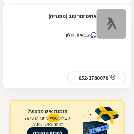
ולקח מחיר נמוך לפי הגדר הוזלה. בעניין התשלום
גם היינו בהלם, הוא התקין את הגדר ללא מקדמה
אחים זמר טוב (מסגריה)
על סמך מילה וגבה את הכסף מהקבלן, בנוסף
הגיע בזמן ותיתק את העבודה. עד היום אנחנו
בקשר של חג שמח וכדומה מאחר שבאמת אדם
הבנאי 6, חולון
נדיר שעושה הכל מהלב והנשמה, לכל שאלה
אשמח לעזור, אפרת ברוכים
052-2780070
הזמנת איש מקצוע?
קיבלת
מתנה לרכישה
50
₪
באתר ZAPSTORE
לפרטי ההטבה