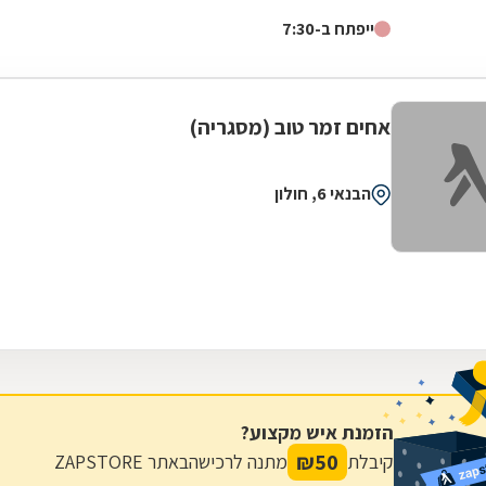
פינוי בינוי, אבי הסביר שהוא לא ממליץ על הגדר שרצינו, אבל
ייפתח ב-7:30
אנחנו התעקשנו כי רצינו זול. ביום ההתקנה אבי שם לנו גדר
יותר יקרה כי זה היה בניגוד למה שהמליץ ולקח מחיר נמוך
לפי הגדר הוזלה. בעניין התשלום גם היינו בהלם, הוא התקין
את הגדר ללא מקדמה על סמך מילה וגבה את הכסף
אחים זמר טוב (מסגריה)
מהקבלן, בנוסף הגיע בזמן ותיתק את העבודה. עד היום
אנחנו בקשר של חג שמח וכדומה מאחר שבאמת אדם נדיר
שעושה הכל מהלב והנשמה, לכל שאלה אשמח לעזור,
הבנאי 6, חולון
אפרת ברוכים
הזמנת איש מקצוע?
₪
50
קיבלת
מתנה לרכישה
באתר ZAPSTORE