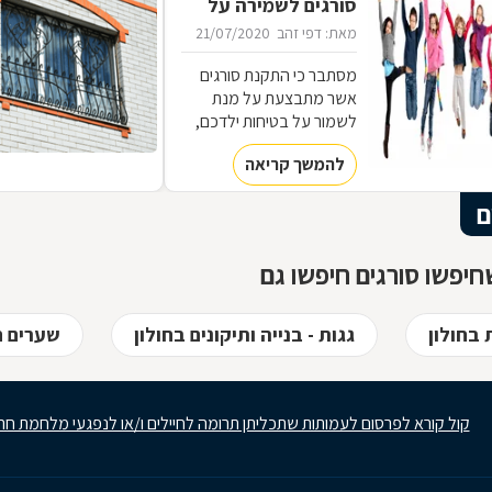
סורגים לשמירה על
ילדים
מאת: דפי זהב
21/07/2020
מסתבר כי התקנת סורגים
אשר מתבצעת על מנת
לשמור על בטיחות ילדכם,
יכולה להיות שונה מהסורגים
להמשך קריאה
שתבחרו להתקין כדי למנוע
מפורצים להיכנס לביתכם.
ם
אילו סורגים מתאימים
לשמירה על בטיחות ילדכם?
מדוע חשוב להקפיד על
יפשו סורגים חיפשו גם
סורגים מגולוונים? כיצד ניתן
למנוע היווצרות חלודה על
הסורגים? כל הטיפים
 בחולון
גגות - בנייה ותיקונים בחולון
שערים ח
לפניכם
קול קורא לפרסום לעמותות שתכליתן תרומה לחיילים ו/או לנפגעי מלחמת חר