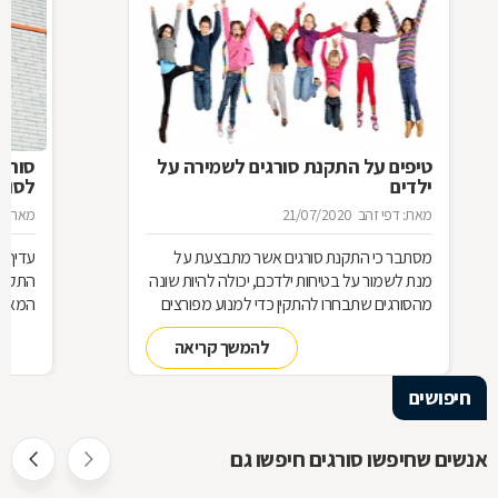
טיפים על התקנת סורגים לשמירה על
סורג 
ילדים
לסורג
מאת: דפי זהב
21/07/2020
מאת: מ
מסתבר כי התקנת סורגים אשר מתבצעת על
עדיף 
מנת לשמור על בטיחות ילדכם, יכולה להיות שונה
התקנת
מהסורגים שתבחרו להתקין כדי למנוע מפורצים
המאוד 
להיכנס לביתכם. אילו סורגים מתאימים לשמירה
שחשוב
להמשך קריאה
על בטיחות ילדכם? מדוע חשוב להקפיד על
סורגים מגולוונים? כיצד ניתן למנוע היווצרות חלודה
חיפושים
על הסורגים? כל הטיפים לפניכם
אנשים שחיפשו סורגים חיפשו גם