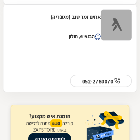
ולקח מחיר נמוך לפי הגדר הוזלה. בעניין התשלום
גם היינו בהלם, הוא התקין את הגדר ללא מקדמה
אחים זמר טוב (מסגריה)
על סמך מילה וגבה את הכסף מהקבלן, בנוסף
הגיע בזמן ותיתק את העבודה. עד היום אנחנו
בקשר של חג שמח וכדומה מאחר שבאמת אדם
הבנאי 6, חולון
נדיר שעושה הכל מהלב והנשמה, לכל שאלה
אשמח לעזור, אפרת ברוכים
052-2780070
הזמנת איש מקצוע?
קיבלת
מתנה לרכישה
50
₪
באתר ZAPSTORE
לפרטי ההטבה