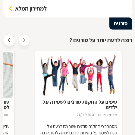
למחירון המלא
סורגים
רוצה לדעת יותר על סורגים ?
טיפים על התקנת סורגים לשמירה על
סורג 
ילדים
לסורג
מאת: דפי זהב
21/07/2020
מאת: מ
מסתבר כי התקנת סורגים אשר מתבצעת על
עדיף 
מנת לשמור על בטיחות ילדכם, יכולה להיות שונה
התקנת