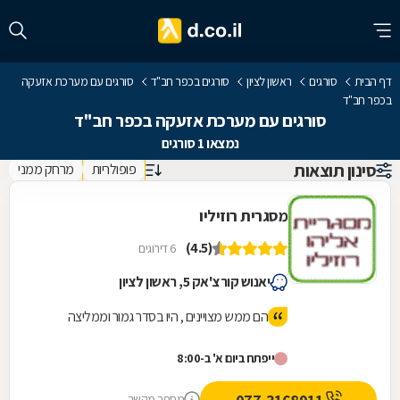
דף הבית
סורגים
ראשון לציון
סורגים בכפר חב"ד
סורגים עם מערכת אזעקה
בכפר חב"ד
סורגים עם מערכת אזעקה בכפר חב"ד
נמצאו 1 סורגים
סינון תוצאות
פופולריות
מרחק ממני
מסגרית רוזיליו
(4.5)
6 דירוגים
יאנוש קורצ'אק 5, ראשון לציון
הם ממש מצויינים , היו בסדר גמור וממליצה
ייפתח ביום א' ב-8:00
מספר מקשר