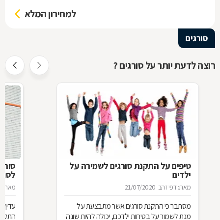
למחירון המלא
סורגים
רוצה לדעת יותר על סורגים ?
טיפים על התקנת סורגים לשמירה על
סורג 
ילדים
לסורג
מאת: דפי זהב
21/07/2020
מאת: מ
מסתבר כי התקנת סורגים אשר מתבצעת על
עדיף 
מנת לשמור על בטיחות ילדכם, יכולה להיות שונה
התקנת