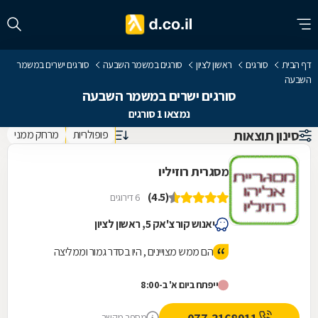
דף הבית
סורגים
ראשון לציון
סורגים במשמר השבעה
סורגים ישרים במשמר
השבעה
סורגים ישרים במשמר השבעה
נמצאו 1 סורגים
סינון תוצאות
פופולריות
מרחק ממני
מסגרית רוזיליו
(4.5)
6 דירוגים
יאנוש קורצ'אק 5, ראשון לציון
הם ממש מצויינים , היו בסדר גמור וממליצה
ייפתח ביום א' ב-8:00
מספר מקשר