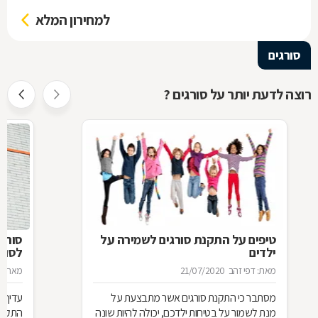
למחירון המלא
סורגים
רוצה לדעת יותר על סורגים ?
טיפים על התקנת סורגים לשמירה על
סורג 
ילדים
לסורג
מאת: דפי זהב
21/07/2020
מאת: מ
מסתבר כי התקנת סורגים אשר מתבצעת על
עדיף 
מנת לשמור על בטיחות ילדכם, יכולה להיות שונה
התקנת