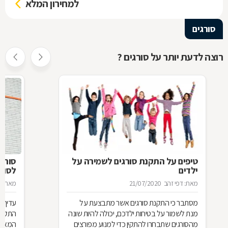
למחירון המלא
סורגים
רוצה לדעת יותר על סורגים ?
טיפים על התקנת סורגים לשמירה על
סורג 
ילדים
לסורג
מאת: דפי זהב
21/07/2020
מאת: מ
מסתבר כי התקנת סורגים אשר מתבצעת על
עדיף 
מנת לשמור על בטיחות ילדכם, יכולה להיות שונה
התקנת
מהסורגים שתבחרו להתקין כדי למנוע מפורצים
המאוד 