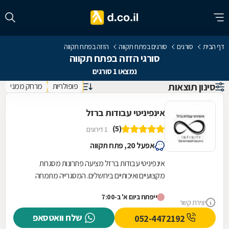
דף הבית
סורגים
סורגים בפתח תקווה
הזזה בפתח תקווה
סורגי הזזה בפתח תקווה
נמצאו 1 סורגים
סינון תוצאות
פופולריות
מרחק ממני
אינפיניטי עבודות ברזל
(5)
1 דירוגים
אפעל 20, פתח תקווה
אינפיניטי עבודות ברזל מציעה פתרונות מסגרות
מקצועיים ואיכותיים בירושלים. המסגרייה מתמחה
בתכנון, ייצור והתקנה של גדרות וסורגים המותאמים...
ייפתח ביום א' ב-7:00
יצירת קשר
שלח וואטסאפ
052-4472192